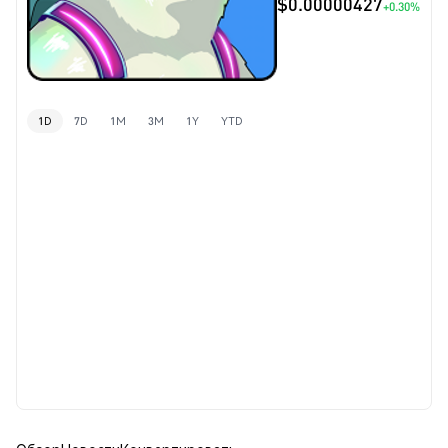
$0.00000427
+0.30%
1D
7D
1M
3M
1Y
YTD