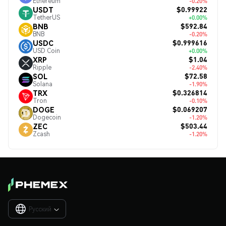
Ethereum
-0.20%
$0.99922
USDT
TetherUS
+0.00%
$592.84
BNB
BNB
-0.20%
$0.999616
USDC
USD Coin
+0.00%
$1.04
XRP
Ripple
-2.40%
$72.58
SOL
Solana
-1.90%
$0.326814
TRX
Tron
-0.10%
$0.069207
DOGE
Dogecoin
-1.20%
$503.44
ZEC
Zcash
-1.20%
Русский
