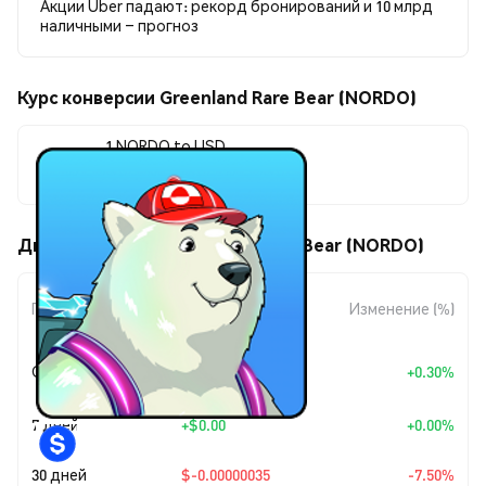
Акции Uber падают: рекорд бронирований и 10 млрд
наличными – прогноз
Курс конверсии Greenland Rare Bear (NORDO)
1 NORDO to USD
$0.00000427
Движения цены Greenland Rare Bear (NORDO)
Изменение
Период
Изменение (%)
суммы
+
$0.0
1277
Сегодня
+0.30%
7
7 дней
+
$0.00
+0.00%
30 дней
$-0.00000035
-7.50%