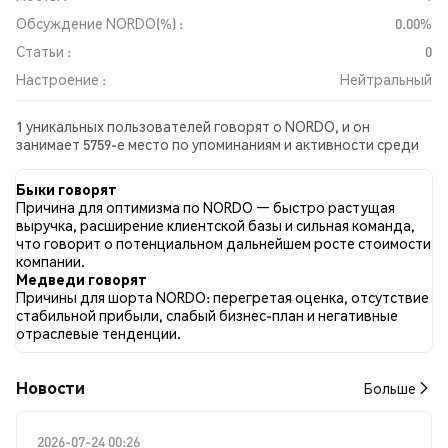
Обсуждение NORDO(%) :
0.00%
Статьи :
0
Настроение :
Нейтральный
1 уникальных пользователей говорят о NORDO, и он
занимает 5759-е место по упоминаниям и активности среди
собранных постов. За последние 24 часа настроение в
отношении NORDO во всех социальных сетях было
Быки говорят
Нейтральный. Всего было опубликовано 0 новостных статей
Причина для оптимизма по NORDO — быстро растущая
о NORDO. В Twitter 0.00% твитов имели бычий настрой по
выручка, расширение клиентской базы и сильная команда,
сравнению с 0.00% твитов с медвежьим настроем по NORDO.
что говорит о потенциальном дальнейшем росте стоимости
100.00% твитов были нейтральными по отношению к NORDO.
компании.
Эти данные основаны на 1 твитах.
Медведи говорят
Причины для шорта NORDO: перегретая оценка, отсутствие
стабильной прибыли, слабый бизнес-план и негативные
отраслевые тенденции.
Новости
Больше
2026-07-24 00:26