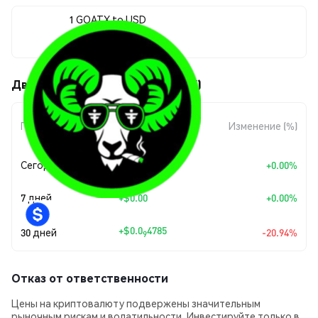
1 GOATX to USD
$0.0<sub>8</sub>1807
Движения цены GOATX (GOATX)
Изменение
Период
Изменение (%)
суммы
Сегодня
+
$0.00
+0.00%
7 дней
+
$0.00
+0.00%
+
$0.0
4785
30 дней
-20.94%
9
Отказ от ответственности
Цены на криптовалюту подвержены значительным
рыночным рискам и волатильности. Инвестируйте только в