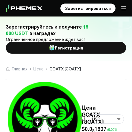
Зарегистрироваться
Зарегистрируйтесь и получите
15
000 USDT
в наградах
Ограниченное предложение ждёт вас!
Регистрация
Главная
Цена
GOATX (GOATX)
Цена
GOATX
USD
(GOATX)
$0.0
1807
+0.00%
8