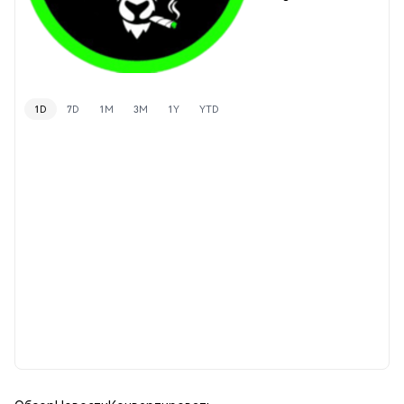
1D
7D
1M
3M
1Y
YTD