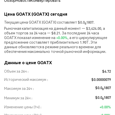
Обзор
Новости
Конвертировать
Цена GOATX (GOATX) сегодня
Текущая цена GOATX (GOATX) составляет $0.0
1807.
8
Рыночная капитализация на данный момент — $3,424.00, а
объем торгов за 24 часа — $8.21. За последние 24 часа
GOATX показал изменение на
+0.00%
, а его циркулирующее
предложение составляет приблизительно 1.90T. Эти
данные обновляются в режиме реального времени для
обеспечения максимально точной рыночной информации.
Данные о цене GOATX
Объем за 24ч
$4.72
Исторический максимум
$0.00000079
$0.0
1807
Максимум за 24ч
8
$0.0
1807
Минимум за 24ч
8
Изменение цены (1ч)
+0.00%