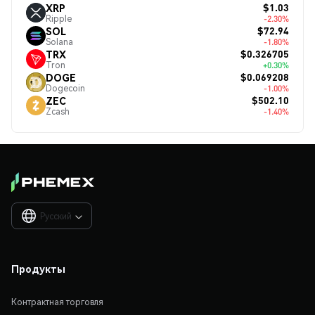
$1.03
XRP
Ripple
-2.30%
$72.94
SOL
Solana
-1.80%
$0.326705
TRX
Tron
+0.30%
$0.069208
DOGE
Dogecoin
-1.00%
$502.10
ZEC
Zcash
-1.40%
Русский

Продукты
Контрактная торговля