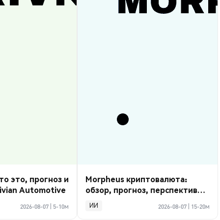
то это, прогноз и
Morpheus криптовалюта:
ivian Automotive
обзор, прогноз, перспективы
2026
ИИ
2026-08-07
|
5-10м
2026-08-07
|
15-20м