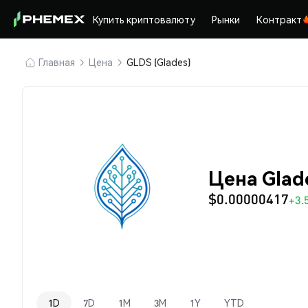
Купить криптовалюту
Рынки
Контракт
Главная
Цена
GLDS (Glades)
Цена Glad
$0.00000417
+3.
1D
7D
1M
3M
1Y
YTD