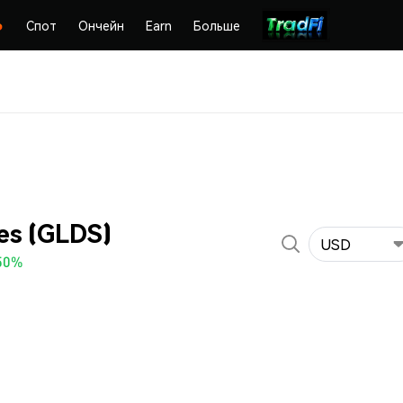
Спот
Ончейн
Earn
Больше
es (GLDS)
USD
50%