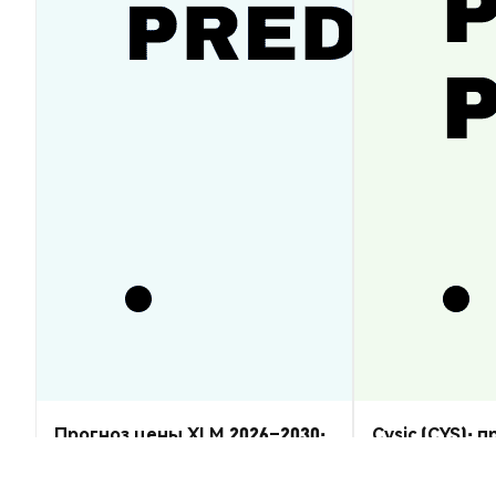
Прогноз цены XLM 2026–2030:
Cysic (CYS): 
восстановится ли Stellar
2026–2030 — 
Lumens?
Аналитика Рынка
Аналитика Рынка
2026-08-07
|
5-10м