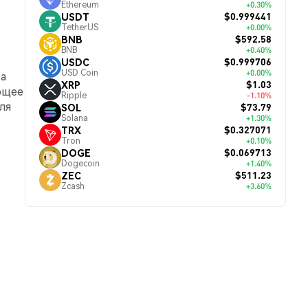
Ethereum
+0.30%
$0.999441
USDT
TetherUS
+0.00%
$592.58
BNB
BNB
+0.40%
$0.999706
USDC
USD Coin
+0.00%
 а
$1.03
XRP
ющее
Ripple
-1.10%
ля
$73.79
SOL
Solana
+1.30%
$0.327071
TRX
Tron
+0.10%
$0.069713
DOGE
Dogecoin
+1.40%
$511.23
ZEC
Zcash
+3.60%