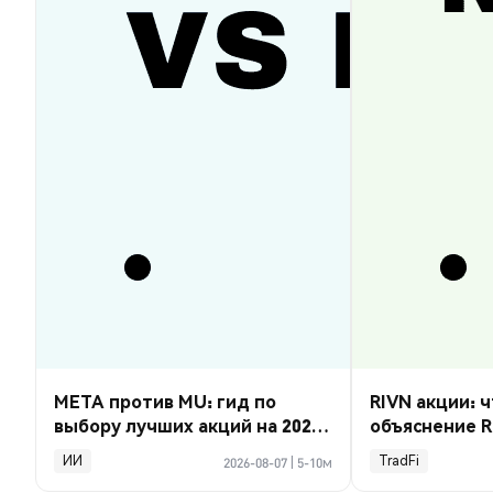
META против MU: гид по
RIVN акции: ч
выбору лучших акций на 2026
объяснение R
год
ИИ
TradFi
2026-08-07
|
5-10м