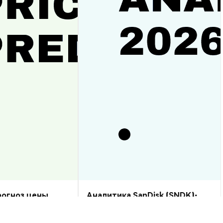
прогноз цены
Аналитика SanDisk (SNDK):
рост или спад?
прогноз цены на 2026–2030,
стоит ли купить?
Аналитика Рынка
2026-08-07
|
10-15м
2026-08-06
|
5-10м