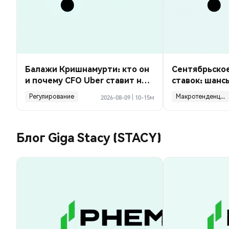
Балажи Кришнамурти: кто он
Сентябрьско
и почему CFO Uber ставит на
ставок: шанс
роботакси?
payrolls на 23
Регулирование
Макротенденции
2026-08-09
|
10-15м
Блог Giga Stacy (STACY)