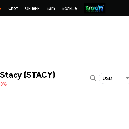
Спот
Ончейн
Earn
Больше
 Stacy (STACY)
USD
50%