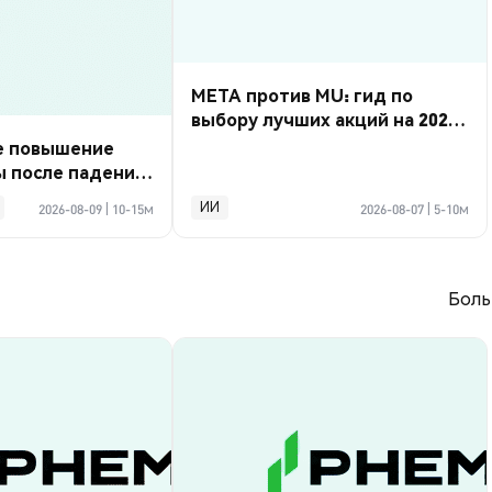
META против MU: гид по
выбору лучших акций на 2026
год
е повышение
ы после падения
 тыс.
ИИ
2026-08-09
|
10-15м
2026-08-07
|
5-10м
Боль