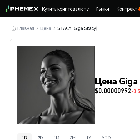
Купить криптовалюту
Рынки
Контракт
Главная
Цена
STACY (Giga Stacy)
Цена Giga
$0.00000992
-0.
1D
7D
1M
3M
1Y
YTD