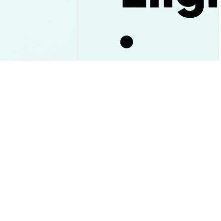
в в XRP-ETF упал
Cardano теперь доступен
гноз цены к $1
через ETF: что это изменит
для инвесторов
Аналитика Рынка
2026-08-09
|
10-15м
2026-08-09
|
5-10м
)
 USD
$0.00000992