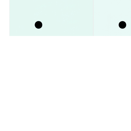
SpaceX: почему акции
Поток средст
выросли на 23% при продаже
на 93% — про
инсайдерами?
Аналитика Рынка
Аналитика Рынка
2026-08-09
|
5-10м
Курс конверсии Giga Stacy (STACY
1 STACY to