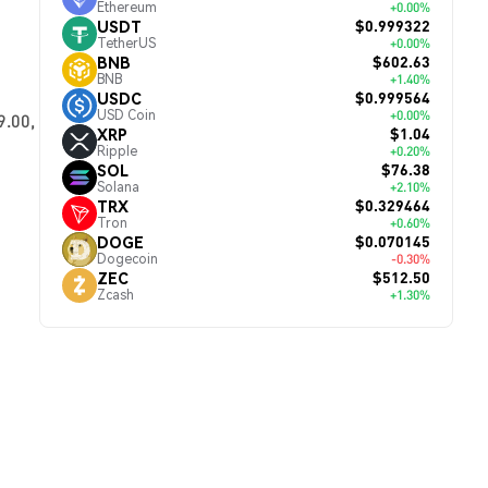
Ethereum
+0.00%
$0.999322
USDT
TetherUS
+0.00%
$602.63
BNB
BNB
+1.40%
$0.999564
USDC
USD Coin
+0.00%
.00,
$1.04
XRP
Ripple
+0.20%
$76.38
SOL
Solana
+2.10%
$0.329464
TRX
Tron
+0.60%
$0.070145
DOGE
Dogecoin
-0.30%
$512.50
ZEC
Zcash
+1.30%