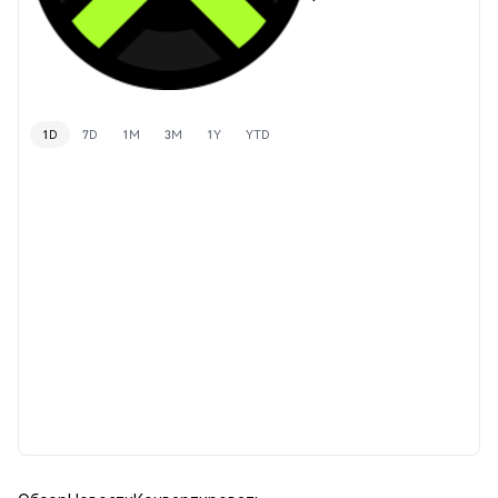
1D
7D
1M
3M
1Y
YTD