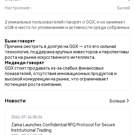
Настроение :
Бычий
2 уникальных пользователей говорят о GGX, и он занимает
4128-е место по упоминаниям и активности среди собранных
постов. За последние 24 часа настроение в отношении GGX
во всех социальных сетях было Бычий. Всего было
Быки говорят
опубликовано 0 новостных статей о GGX. В Twitter 25.00%
Причина смотреть в долгую на GGX — это его сильная
твитов имели бычий настрой по сравнению с 0.00% твитов с
технология, поддержка крупных инвесторов и перспективы
медвежьим настроем по GGX. 75.00% твитов были
роста на рынке искусственного интеллекта.
нейтральными по отношению к GGX. Эти данные основаны
Медведи говорят
на 4 твитах.
GGX стоит продавать из-за слабых финансовых
показателей, отсутствия инновационных продуктов и
высокой конкуренции на рынке, что ограничивает
потенциал роста компании.
Новости
Больше
2026-07-24 00:26
Zama Launches Confidential RFQ Protocol for Secure
Institutional Trading