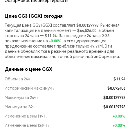
Обзор
Новости
Конвертировать
Цена GG3 (GGX) сегодня
Текущая цена GG3 (GGX) составляет $0.00129798. Рыночная
капитализация на данный момент — $64,526.00, а объем
торгов за 24 часа — $11.94. За последние 24 часа GG3
показал изменение на
+0.00%
, а его циркулирующее
предложение составляет приблизительно 49.71M. Эти
данные обновляются в режиме реального времени для
обеспечения максимально точной рыночной информации.
Данные о цене GGX
Объем за 24ч
$11.94
Исторический максимум
$0.072406
Максимум за 24ч
$0.00129798
Минимум за 24ч
$0.00129798
Изменение цены (1ч)
+0.00%
Изменение цены (24ч)
+0.00%