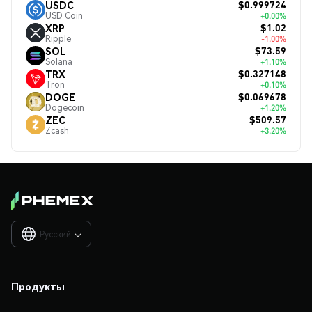
$0.999724
USDC
USD Coin
+0.00%
$1.02
XRP
Ripple
-1.00%
$73.59
SOL
Solana
+1.10%
$0.327148
TRX
Tron
+0.10%
$0.069678
DOGE
Dogecoin
+1.20%
$509.57
ZEC
Zcash
+3.20%
Русский

Продукты