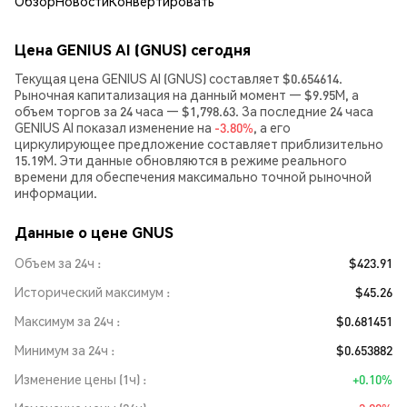
Обзор
Новости
Конвертировать
Цена GENIUS AI (GNUS) сегодня
Текущая цена GENIUS AI (GNUS) составляет $0.654614.
Рыночная капитализация на данный момент — $9.95M, а
объем торгов за 24 часа — $1,798.63. За последние 24 часа
GENIUS AI показал изменение на
-3.80%
, а его
циркулирующее предложение составляет приблизительно
15.19M. Эти данные обновляются в режиме реального
времени для обеспечения максимально точной рыночной
информации.
Данные о цене GNUS
Объем за 24ч
$423.91
Исторический максимум
$45.26
Максимум за 24ч
$0.681451
Минимум за 24ч
$0.653882
Изменение цены (1ч)
+0.10%