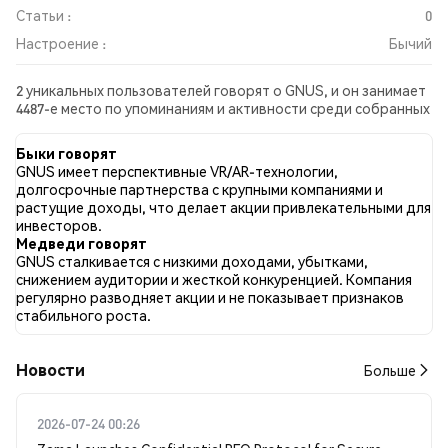
Статьи :
0
Настроение :
Бычий
2 уникальных пользователей говорят о GNUS, и он занимает
4487-е место по упоминаниям и активности среди собранных
постов. За последние 24 часа настроение в отношении
GNUS во всех социальных сетях было Бычий. Всего было
Быки говорят
опубликовано 0 новостных статей о GNUS. В Twitter 100.00%
GNUS имеет перспективные VR/AR-технологии,
твитов имели бычий настрой по сравнению с 0.00% твитов с
долгосрочные партнерства с крупными компаниями и
медвежьим настроем по GNUS. 0.00% твитов были
растущие доходы, что делает акции привлекательными для
нейтральными по отношению к GNUS. Эти данные основаны
инвесторов.
на 2 твитах.
Медведи говорят
GNUS сталкивается с низкими доходами, убытками,
снижением аудитории и жесткой конкуренцией. Компания
регулярно разводняет акции и не показывает признаков
стабильного роста.
Новости
Больше
2026-07-24 00:26