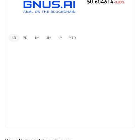
$0.654614
-3.80%
1D
7D
1M
3M
1Y
YTD