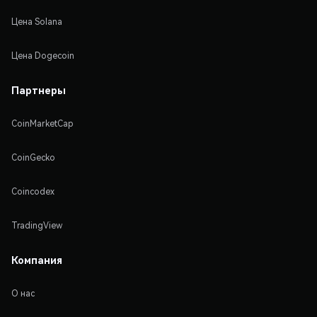
Цена Solana
Цена Dogecoin
Партнеры
CoinMarketCap
CoinGecko
Coincodex
TradingView
Компания
О нас