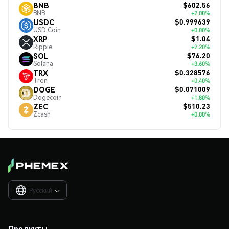
$602.56
BNB
BNB
+2.00%
$0.999639
USDC
USD Coin
+0.00%
$1.04
XRP
Ripple
+2.20%
$76.20
SOL
Solana
+3.60%
$0.328576
TRX
Tron
+0.40%
$0.071009
DOGE
Dogecoin
+1.80%
$510.23
ZEC
Zcash
+0.00%
Русский

Продукты