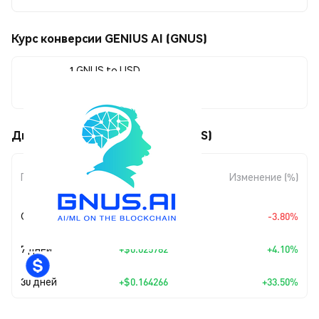
Курс конверсии GENIUS AI (GNUS)
1 GNUS to USD
$0.654614
Движения цены GENIUS AI (GNUS)
Изменение
Период
Изменение (%)
суммы
Сегодня
-$0.025858
-3.80%
7 дней
+
$0.025782
+4.10%
30 дней
+
$0.164266
+33.50%