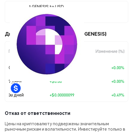
1 GENESIS to USD
$0.00020303
Движения цены Genesis Worlds (GENESIS)
Изменение
Период
Изменение (%)
суммы
Сегодня
+
$0.00
+0.00%
7 дней
+
$0.00
+0.00%
30 дней
+
$0.00000099
+0.49%
Отказ от ответственности
Цены на криптовалюту подвержены значительным
рыночным рискам и волатильности. Инвестируйте только в