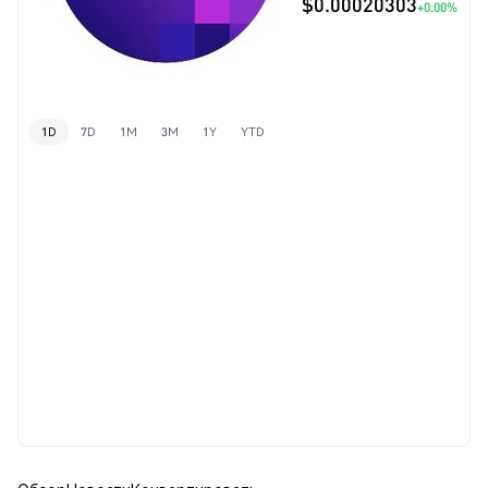
$0.00020303
+0.00%
1D
7D
1M
3M
1Y
YTD