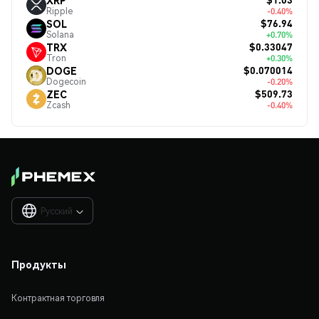
Ripple
-0.40%
$76.94
SOL
Solana
+0.70%
$0.33047
TRX
Tron
+0.30%
$0.070014
DOGE
Dogecoin
-0.20%
$509.73
ZEC
Zcash
-0.40%
Русский

Продукты
Контрактная торговля