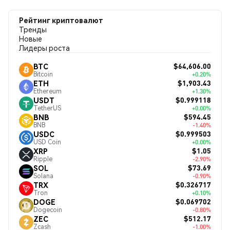
Рейтинг криптовалют
Тренды
Новые
Лидеры роста
$64,606.00
BTC
Bitcoin
+0.20%
$1,903.43
ETH
Ethereum
+1.30%
$0.999118
USDT
TetherUS
+0.00%
$594.45
BNB
BNB
-1.40%
$0.999503
USDC
USD Coin
+0.00%
$1.05
XRP
Ripple
-2.90%
$73.69
SOL
Solana
-0.90%
$0.326717
TRX
Tron
+0.10%
$0.069702
DOGE
Dogecoin
-0.80%
$512.17
ZEC
Zcash
-1.00%