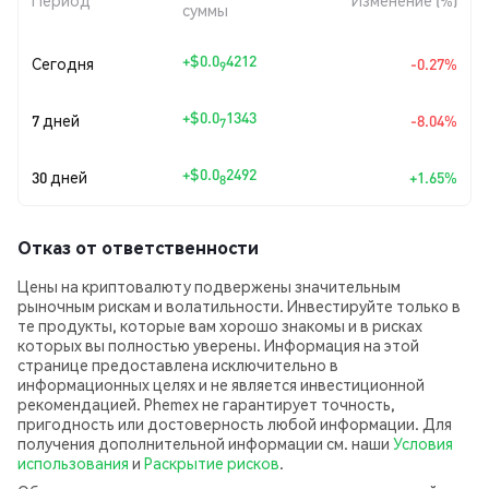
Период
Изменение (%)
суммы
+
$0.0
4212
Сегодня
-0.27%
9
+
$0.0
1343
7 дней
-8.04%
7
+
$0.0
2492
30 дней
+1.65%
8
Отказ от ответственности
Цены на криптовалюту подвержены значительным
рыночным рискам и волатильности. Инвестируйте только в
те продукты, которые вам хорошо знакомы и в рисках
которых вы полностью уверены. Информация на этой
странице предоставлена исключительно в
информационных целях и не является инвестиционной
рекомендацией. Phemex не гарантирует точность,
пригодность или достоверность любой информации. Для
получения дополнительной информации см. наши
Условия
использования
и
Раскрытие рисков
.