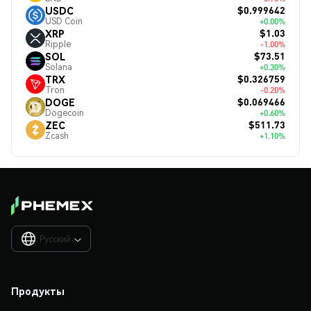
$0.999642
USDC
USD Coin
+0.00%
$1.03
XRP
Ripple
-1.00%
$73.51
SOL
Solana
+0.30%
$0.326759
TRX
Tron
-0.20%
$0.069466
DOGE
Dogecoin
+0.60%
$511.73
ZEC
Zcash
+1.10%
Русский

Продукты