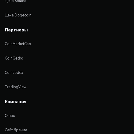
Цена Solana
Цена Dogecoin
Партнеры
CoinMarketCap
CoinGecko
Coincodex
TradingView
Компания
О нас
Сайт бренда