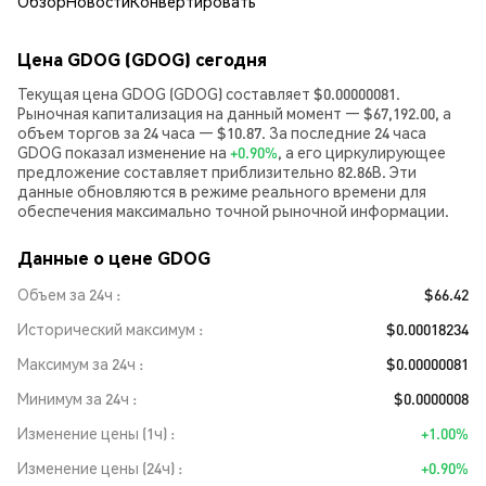
Обзор
Новости
Конвертировать
Цена GDOG (GDOG) сегодня
Текущая цена GDOG (GDOG) составляет $0.00000081.
Рыночная капитализация на данный момент — $67,192.00, а
объем торгов за 24 часа — $10.87. За последние 24 часа
GDOG показал изменение на
+0.90%
, а его циркулирующее
предложение составляет приблизительно 82.86B. Эти
данные обновляются в режиме реального времени для
обеспечения максимально точной рыночной информации.
Данные о цене GDOG
Объем за 24ч
$66.42
Исторический максимум
$0.00018234
Максимум за 24ч
$0.00000081
Минимум за 24ч
$0.0000008
Изменение цены (1ч)
+1.00%
Изменение цены (24ч)
+0.90%