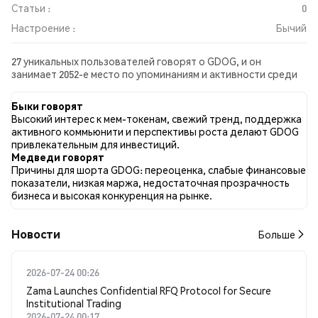
Статьи :
0
Настроение :
Бычий
27 уникальных пользователей говорят о GDOG, и он
занимает 2052-е место по упоминаниям и активности среди
собранных постов. За последние 24 часа настроение в
отношении GDOG во всех социальных сетях было Бычий.
Быки говорят
Всего было опубликовано 0 новостных статей о GDOG. В
Высокий интерес к мем-токенам, свежий тренд, поддержка
Twitter 55.37% твитов имели бычий настрой по сравнению с
активного коммьюнити и перспективы роста делают GDOG
6.61% твитов с медвежьим настроем по GDOG. 38.02% твитов
привлекательным для инвестиций.
были нейтральными по отношению к GDOG. Эти данные
Медведи говорят
основаны на 121 твитах.
Причины для шорта GDOG: переоценка, слабые финансовые
показатели, низкая маржа, недостаточная прозрачность
бизнеса и высокая конкуренция на рынке.
Новости
Больше
2026-07-24 00:26
Zama Launches Confidential RFQ Protocol for Secure
Institutional Trading
2026-07-24 00:17