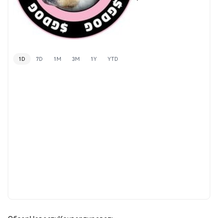
1D
7D
1M
3M
1Y
YTD