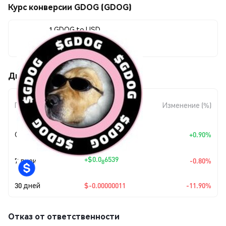
Курс конверсии GDOG (GDOG)
1 GDOG to USD
$0.00000081
Движения цены GDOG (GDOG)
Изменение
Период
Изменение (%)
суммы
+
$0.0
7233
Сегодня
+0.90%
8
+
$0.0
6539
7 дней
-0.80%
8
30 дней
$-0.00000011
-11.90%
Отказ от ответственности