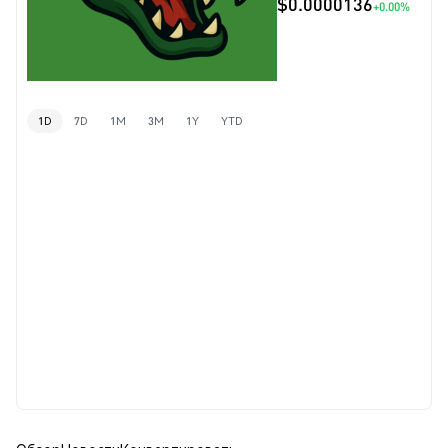
$0.0000136
+0.00%
1D
7D
1M
3M
1Y
YTD