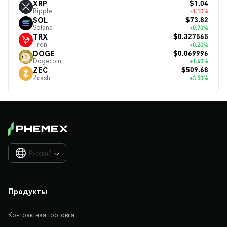
$1.04
XRP
Ripple
-1.10%
$73.82
SOL
Solana
+0.70%
$0.327565
TRX
Tron
+0.20%
$0.069996
DOGE
Dogecoin
+1.40%
$509.68
ZEC
Zcash
+3.50%
Русский

Продукты
Контрактная торговля