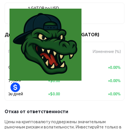
1 GATOR to USD
$0.0000136
Движения цены GATOR GROUP (GATOR)
Изменение
Период
Изменение (%)
суммы
Сегодня
+
$0.00
+0.00%
7 дней
+
$0.00
+0.00%
30 дней
+
$0.00
+0.00%
Отказ от ответственности
Цены на криптовалюту подвержены значительным
рыночным рискам и волатильности. Инвестируйте только в