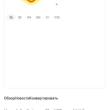
-
1D
7D
1M
3M
1Y
YTD
Обзор
Новости
Конвертировать