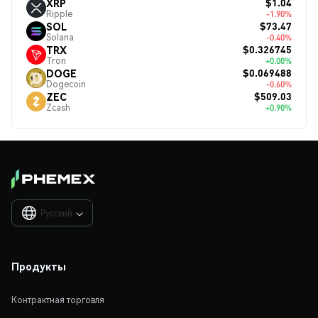
$1.04
XRP
Ripple
-1.90%
$73.47
SOL
Solana
-0.40%
$0.326745
TRX
Tron
+0.00%
$0.069488
DOGE
Dogecoin
-0.60%
$509.03
ZEC
Zcash
+0.90%
Русский

Продукты
Контрактная торговля