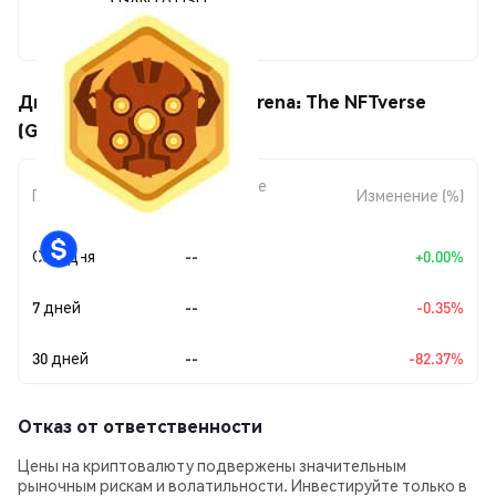
--
Движения цены Galactic Arena: The NFTverse
(GAN)
Изменение
Период
Изменение (%)
суммы
Сегодня
--
+0.00%
7 дней
--
-0.35%
30 дней
--
-82.37%
Отказ от ответственности
Цены на криптовалюту подвержены значительным
рыночным рискам и волатильности. Инвестируйте только в