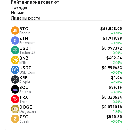
Рейтинг криптовалют
Тренды
Новые
Лидеры роста
$65,028.00
BTC
Bitcoin
+0.40%
$1,918.88
ETH
Ethereum
+0.50%
$0.999372
USDT
TetherUS
+0.00%
$602.64
BNB
BNB
+2.00%
$0.999663
USDC
USD Coin
+0.00%
$1.04
XRP
Ripple
+2.20%
$76.16
SOL
Solana
+3.60%
$0.328624
TRX
Tron
+0.40%
$0.071018
DOGE
Dogecoin
+1.80%
$510.30
ZEC
Zcash
+0.00%