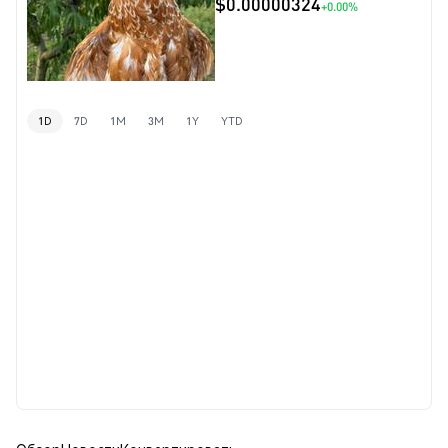
$0.00000324
+0.00%
1D
7D
1M
3M
1Y
YTD