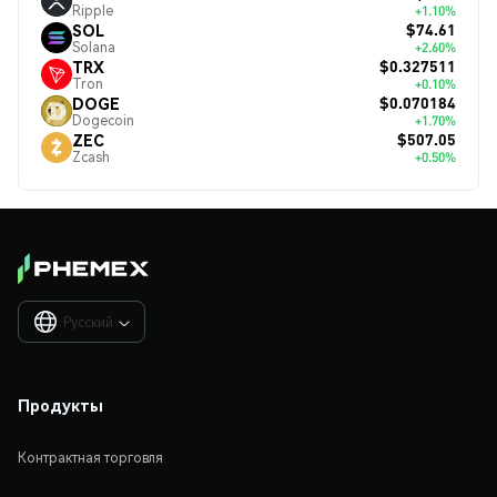
Ripple
+1.10%
$74.61
SOL
Solana
+2.60%
$0.327511
TRX
Tron
+0.10%
$0.070184
DOGE
Dogecoin
+1.70%
$507.05
ZEC
Zcash
+0.50%
Русский

Продукты
Контрактная торговля