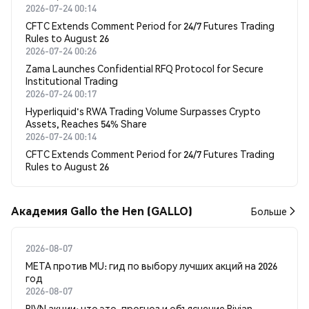
2026-07-24 00:14
CFTC Extends Comment Period for 24/7 Futures Trading
Rules to August 26
2026-07-24 00:26
Zama Launches Confidential RFQ Protocol for Secure
Institutional Trading
2026-07-24 00:17
Hyperliquid's RWA Trading Volume Surpasses Crypto
Assets, Reaches 54% Share
2026-07-24 00:14
CFTC Extends Comment Period for 24/7 Futures Trading
Rules to August 26
Академия Gallo the Hen (GALLO)
Больше
2026-08-07
META против MU: гид по выбору лучших акций на 2026
год
2026-08-07
RIVN акции: что это, прогноз и объяснение Rivian