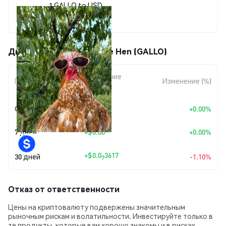
1 GALLO to USD
$0.00000324
Движения цены Gallo the Hen (GALLO)
Изменение
Период
Изменение (%)
суммы
Сегодня
+
$0.00
+0.00%
7 дней
+
$0.00
+0.00%
+
$0.0
3617
30 дней
-1.10%
7
Отказ от ответственности
Цены на криптовалюту подвержены значительным
рыночным рискам и волатильности. Инвестируйте только в
те продукты, которые вам хорошо знакомы и в рисках