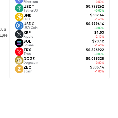
Ethereum
-0.50%
$0.999262
USDT
TetherUS
+0.00%
$587.64
BNB
BNB
-1.60%
$0.999614
USDC
USD Coin
+0.00%
, а
$1.03
XRP
ющее
Ripple
-2.10%
$73.12
SOL
Solana
-1.40%
$0.326922
TRX
Tron
+0.00%
$0.069328
DOGE
Dogecoin
-0.80%
$505.14
ZEC
Zcash
-1.00%