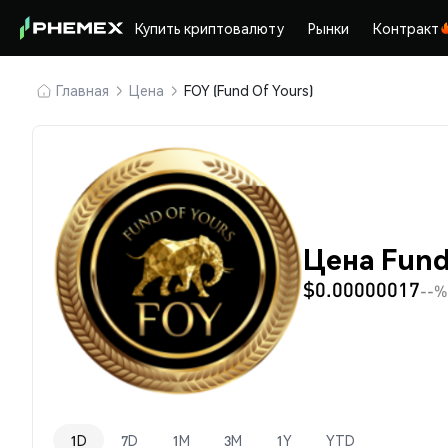
Купить криптовалюту
Рынки
Контракт
Главная
Цена
FOY (Fund Of Yours)
Цена Fund
$0.00000017
--%
1D
7D
1M
3M
1Y
YTD