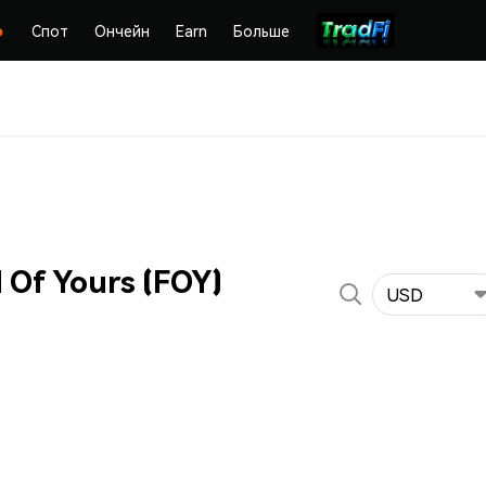
Спот
Ончейн
Earn
Больше
 Of Yours (FOY)
USD