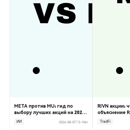
META против MU: гид по
RIVN акции: ч
выбору лучших акций на 2026
объяснение R
год
ИИ
TradFi
2026-08-07
|
5-10м