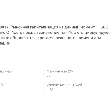
00017. Рыночная капитализация на данный момент — $0.00
Fund Of Yours показал изменение на
--%
, а его циркулиру
анные обновляются в режиме реального времени для
мации.
аксимум
Максимум за 24ч
--
(1ч)
Изменение цены (24ч)
--%