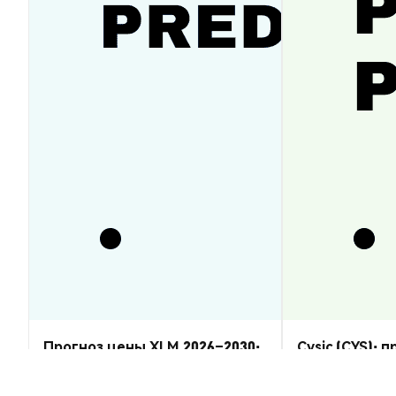
Прогноз цены XLM 2026–2030:
Cysic (CYS): 
восстановится ли Stellar
2026–2030 — 
Lumens?
Аналитика Рынка
Аналитика Рынка
2026-08-07
|
5-10м