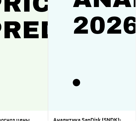
прогноз цены
Аналитика SanDisk (SNDK):
рост или спад?
прогноз цены на 2026–2030,
стоит ли купить?
Аналитика Рынка
2026-08-07
|
10-15м
2026-08-06
|
5-10м