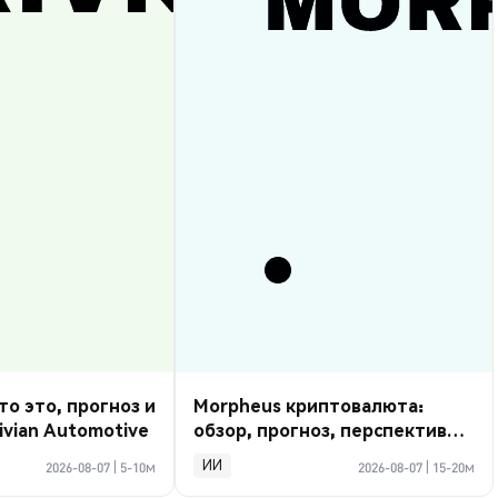
то это, прогноз и
Morpheus криптовалюта:
ivian Automotive
обзор, прогноз, перспективы
2026
ИИ
2026-08-07
|
5-10м
2026-08-07
|
15-20м