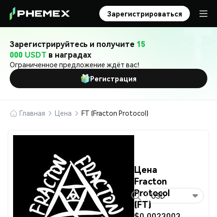
Зарегистрироваться
Зарегистрируйтесь и получите
15
000 USDT
в наградах
Ограниченное предложение ждёт вас!
Регистрация
Главная
Цена
FT (Fracton Protocol)
Цена
Fracton
Protocol
USD
(FT)
$0.0023003