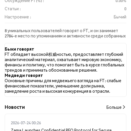
Обсуждение FT(%) :
0.00%
Статьи :
0
Настроение :
Бычий
8 уникальных пользователей говорят о FT, и он занимает
2784-е место по упоминаниям и активности среди собранных
постов. За последние 24 часа настроение в отношении FT во
всех социальных сетях было Бычий. Всего было
Быки говорят
опубликовано 0 новостных статей о FT. В Twitter 22.22%
FT обладает высокой权威ностью, предоставляет глубокий
твитов имели бычий настрой по сравнению с 11.11% твитов с
аналитический материал, охватывает мировую экономику,
медвежьим настроем по FT. 66.67% твитов были
финансы и политику, что помогает быть в курсе глобальных
нейтральными по отношению к FT. Эти данные основаны на
трендов и принимать обоснованные решения.
9 твитах.
Медведи говорят
Основные причины для медвежьего взгляда на FT: слабые
финансовые показатели, уменьшение доли рынка,
замедление роста и высокая конкуренция в отрасли.
Новости
Больше
2026-07-24 00:26
Zama Launches Confidential RFQ Protocol for Secure