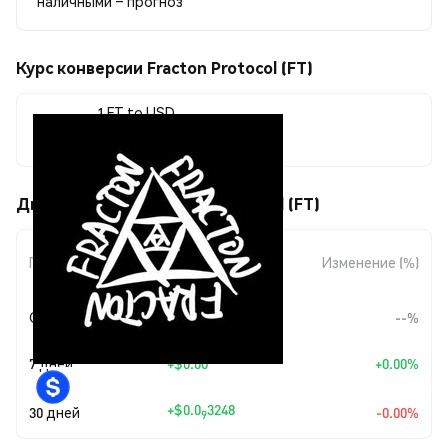
наличными – прогноз
Курс конверсии Fracton Protocol (FT)
1 FT to USD
$0.0023003
Движения цены Fracton Protocol (FT)
Изменение
Период
Изменение (%)
суммы
Сегодня
--
--%
7 дней
+
$0.00
+0.00%
+
$0.0
3248
30 дней
-0.00%
9