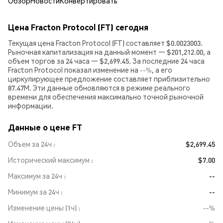
Обзор
Новости
Конвертировать
Цена Fracton Protocol (FT) сегодня
Текущая цена Fracton Protocol (FT) составляет $0.0023003.
Рыночная капитализация на данный момент — $201,212.00, а
объем торгов за 24 часа — $2,699.45. За последние 24 часа
Fracton Protocol показал изменение на
--%
, а его
циркулирующее предложение составляет приблизительно
87.47M. Эти данные обновляются в режиме реального
времени для обеспечения максимально точной рыночной
информации.
Данные о цене FT
Объем за 24ч
$2,699.45
Исторический максимум
$7.00
Максимум за 24ч
--
Минимум за 24ч
--
Изменение цены (1ч)
--%