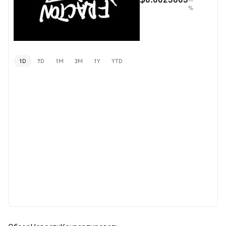
--
%
1D
7D
1M
3M
1Y
YTD