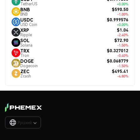
TetherUS
+0.00%
$590.50
BNB
BNB
-1.00%
$0.999576
USDC
USD Coin
+0.00%
$1.04
XRP
Ripple
-2.40%
$72.90
SOL
Solana
-1.50%
$0.327012
TRX
Tron
-0.40%
$0.068779
DOGE
Dogecoin
-1.50%
$495.41
ZEC
Zcash
-4.80%
Русский
