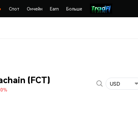
Спот
Ончейн
Earn
Больше
achain (FCT)
USD
70%