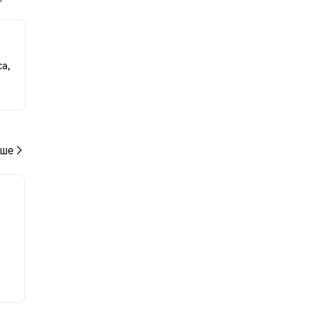
ению
а,
ше