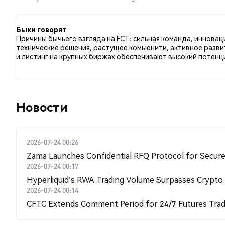
по сравнению с 0.00% твитов с медвежьим настрое
к FCT. Эти данные основаны на 1 твитах.
Быки говорят
Причины бычьего взгляда на FCT: сильная команда, иннова
технические решения, растущее комьюнити, активное разви
и листинг на крупных биржах обеспечивают высокий потенц
Новости
2026-07-24 00:26
Zama Launches Confidential RFQ Protocol for Secure 
2026-07-24 00:17
Hyperliquid's RWA Trading Volume Surpasses Crypto
2026-07-24 00:14
CFTC Extends Comment Period for 24/7 Futures Trad