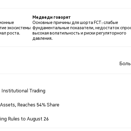
м по FCT. 100.00% твитов были нейтральными по отнош
Медведи говорят
ционные
Основные причины для шорта FCT: слабые
тие экосистемы
фундаментальные показатели, недостаток спрос
иал роста.
высокая волатильность и риски регуляторного
давления.
Боль
Institutional Trading
 Assets, Reaches 54% Share
ing Rules to August 26