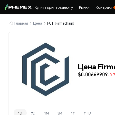
Купить криптовалюту
Рынки
Контракт
Главная
Цена
FCT (Firmachain)
Цена Firm
$0.00669909
-0.
1D
7D
1M
3M
1Y
YTD