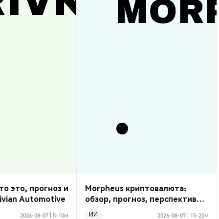
то это, прогноз и
Morpheus криптовалюта:
ivian Automotive
обзор, прогноз, перспективы
2026
ИИ
2026-08-07
|
5-10м
2026-08-07
|
15-20м