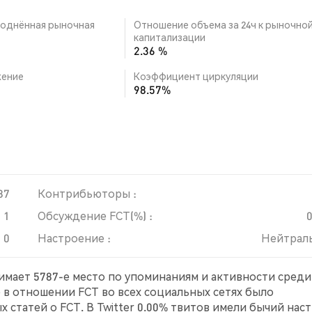
однённая рыночная
Отношение объема за 24ч к рыночно
капитализации
2.36 %
ение
Коэффициент циркуляции
98.57%
87
Контрибьюторы :
1
Обсуждение FCT(%) :
0
Настроение :
Нейтрал
нимает 5787-е место по упоминаниям и активности среди
е в отношении FCT во всех социальных сетях было
 статей о FCT. В Twitter 0.00% твитов имели бычий нас