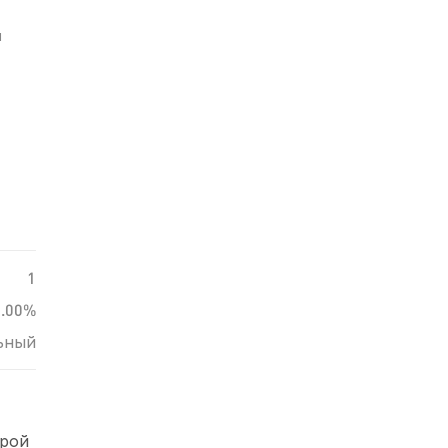
й
1
0.00%
ьный
трой