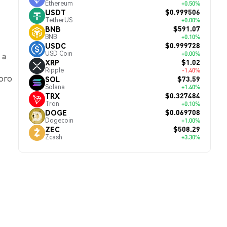
Ethereum
+0.50%
$0.999506
USDT
TetherUS
+0.00%
$591.07
BNB
BNB
+0.10%
$0.999728
USDC
USD Coin
+0.00%
 а
$1.02
XRP
Ripple
-1.40%
ого
$73.59
SOL
Solana
+1.40%
$0.327484
TRX
Tron
+0.10%
$0.069708
DOGE
Dogecoin
+1.00%
$508.29
ZEC
Zcash
+3.30%