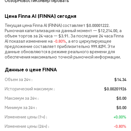
Обзор
Новости
Конвертировать
Цена Finna AI (FINNA) сегодня
Текущая цена Finna AI (FINNA) составляет $0.00001222.
Рыночная капитализация на данный момент — $12,214.00, а
объем торгов за 24 часа — $3.91. За последние 24 часа Finna
AI показал изменение на
-0.80%
, а его циркулирующее
предложение составляет приблизительно 999.82M. Эти
данные обновляются в режиме реального времени для
обеспечения максимально точной рыночной информации.
Данные о цене FINNA
Объем за 24ч
$14.34
Исторический максимум
$0.00201926
Максимум за 24ч
$0.00
Минимум за 24ч
$0.00
Изменение цены (1ч)
+0.00%
Изменение цены (24ч)
-0.80%