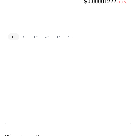
$0.00001222
-0.80%
1D
7D
1M
3M
1Y
YTD