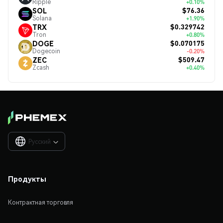
Ripple
+0.10%
$76.36
SOL
Solana
+1.90%
$0.329742
TRX
Tron
+0.80%
$0.070175
DOGE
Dogecoin
-0.20%
$509.47
ZEC
Zcash
+0.40%
Русский

Продукты
Контрактная торговля