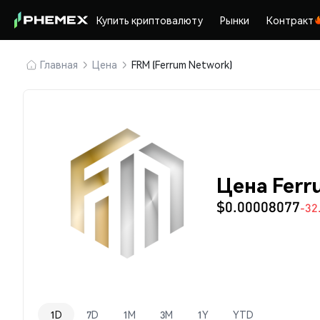
Купить криптовалюту
Рынки
Контракт
Главная
Цена
FRM (Ferrum Network)
Цена Ferr
$0.00008077
-32
1D
7D
1M
3M
1Y
YTD