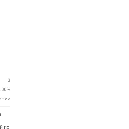
й
3
0.00%
ежий
и
й по