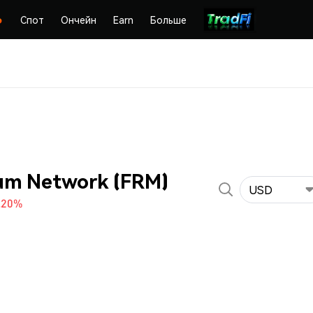
Спот
Ончейн
Earn
Больше
um Network (FRM)
USD
.20%