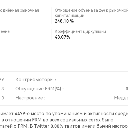
однённая рыночная
Отношение объема за 24ч к рыночно
капитализации
248.10 %
ение
Коэффициент циркуляции
48.07%
79
Контрибьюторы :
3
Обсуждение FRM(%) :
0
Настроение :
Медв
анимает 4479-е место по упоминаниям и активности сред
е в отношении FRM во всех социальных сетях было
атей о FRM. В Twitter 0.00% твитов имели бычий настро