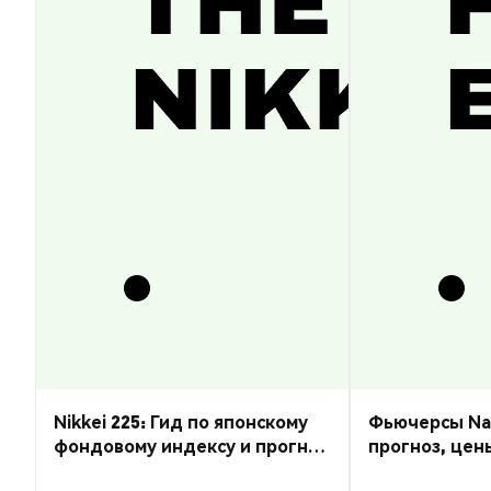
Nikkei 225: Гид по японскому
Фьючерсы Nas
фондовому индексу и прогноз
прогноз, цен
курса
торговать