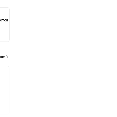
ю к
ется
ше