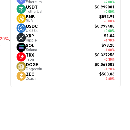
Ethereum
+2.00%
$0.999001
USDT
TetherUS
+0.00%
$593.99
BNB
BNB
-0.80%
$0.999488
USDC
USD Coin
+0.00%
$1.04
XRP
.20%
,
Ripple
-1.90%
е
$73.20
SOL
Solana
-1.00%
$0.327258
TRX
Tron
-0.30%
$0.069003
DOGE
Dogecoin
-1.20%
$503.06
ZEC
Zcash
-2.60%