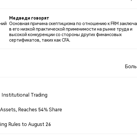
 по FRM. 0.00% твитов были нейтральными по отношени
Медведи говорят
ний
Основная причина скептицизма по отношению к FRM заключа
в его низкой практической применимости на рынке труда и
высокой конкуренции со стороны других финансовых
сертификатов, таких как CFA.
Боль
Institutional Trading
 Assets, Reaches 54% Share
ing Rules to August 26