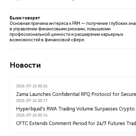
сравнению с 100.00% твитов с медвежьим настроем
FRM. Эти данные основаны на 1 твитах.
Быки говорят
Основная причина интереса к FRM — получение глубоких зна
в управлении финансовыми рисками, повышении
профессиональной ценности и расширении карьерных
возможностей в финансовой сфере.
Новости
2026-07-24 00:26
Zama Launches Confidential RFQ Protocol for Secure 
2026-07-24 00:17
Hyperliquid's RWA Trading Volume Surpasses Crypto
2026-07-24 00:14
CFTC Extends Comment Period for 24/7 Futures Trad