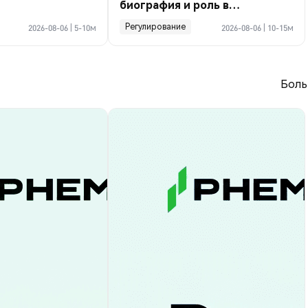
биография и роль в
криптосделке по Ормузу
Регулирование
2026-08-06
|
5-10м
2026-08-06
|
10-15м
Боль