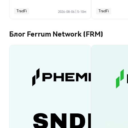
TradFi
TradFi
2026-08-06
|
5-10м
Блог Ferrum Network (FRM)