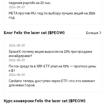
падения payrolls на 23 тыс.
2026-08-07
META против MU: гид по выбору лучших акций на 2026
год
Блог Felix the lazer cat ($PEOW)
Больше
2026-08-09
SpaceX: почему акции выросли на 23% при продаже
инсайдерами?
2026-08-09
Поток средств в XRP-ETF упал на 93% — прогноз цены
к $1
2026-08-09
Cardano теперь доступен через ETF: что это изменит
для инвесторов
Курс конверсии Felix the lazer cat ($PEOW)