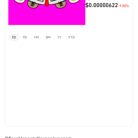
$0.00000622
-9.80%
1D
7D
1M
3M
1Y
YTD