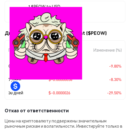
1 $PEOW to USD
$0.00000622
Движения цены Felix the lazer cat ($PEOW)
Изменение
Период
Изменение (%)
суммы
Сегодня
$-0.00000068
-9.80%
7 дней
$-0.00000056
-8.30%
30 дней
$-0.0000026
-29.50%
Отказ от ответственности
Цены на криптовалюту подвержены значительным
рыночным рискам и волатильности. Инвестируйте только в