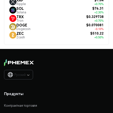
Ripple
+0.70%
$76.31
SOL
Solana
+2.30%
$0.329738
TRX
Tron
+0.70%
$0.070081
DOGE
Dogecoin
-0.10%
$510.22
ZEC
Zcash
+0.50%
Русский

Продукты
Контрактная торговля