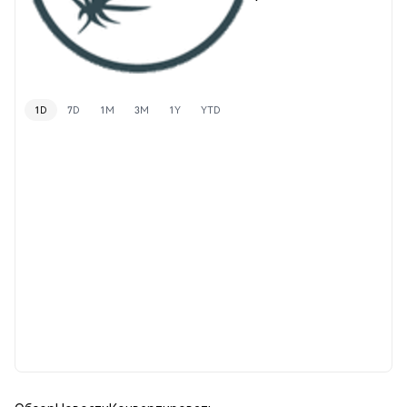
1D
7D
1M
3M
1Y
YTD