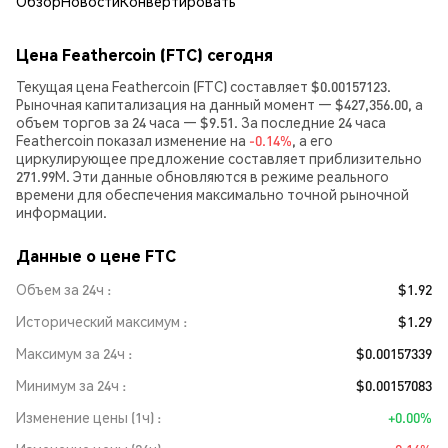
Обзор
Новости
Конвертировать
Цена Feathercoin (FTC) сегодня
Текущая цена Feathercoin (FTC) составляет $0.00157123.
Рыночная капитализация на данный момент — $427,356.00, а
объем торгов за 24 часа — $9.51. За последние 24 часа
Feathercoin показал изменение на
-0.14%
, а его
циркулирующее предложение составляет приблизительно
271.99M. Эти данные обновляются в режиме реального
времени для обеспечения максимально точной рыночной
информации.
Данные о цене FTC
Объем за 24ч
$1.92
Исторический максимум
$1.29
Максимум за 24ч
$0.00157339
Минимум за 24ч
$0.00157083
Изменение цены (1ч)
+0.00%