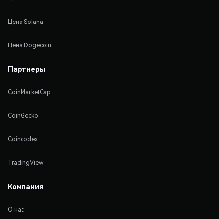
Цена Solana
Цена Dogecoin
Партнеры
CoinMarketCap
CoinGecko
Coincodex
TradingView
Компания
О нас