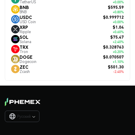
TetherUS
+0.00%
$595.59
BNB
BNB
+0.80%
$0.999712
USDC
USD Coin
+0.00%
$1.04
XRP
Ripple
+0.60%
$75.47
SOL
Solana
+2.40%
$0.328763
TRX
Tron
+0.20%
$0.070507
DOGE
Dogecoin
+1.10%
$501.30
ZEC
Zcash
-2.40%
Русский
