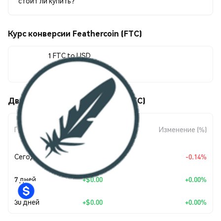
стоит ли купить?
Курс конверсии Feathercoin (FTC)
1 FTC to USD
$0.00157123
Движения цены Feathercoin (FTC)
Изменение
Период
Изменение (%)
суммы
Сегодня
$-0.00000217
-0.14%
7 дней
+
$0.00
+0.00%
30 дней
+
$0.00
+0.00%