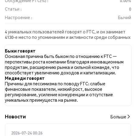
Обсуждение FTC(%) :
0.00%
Статьи :
0
Настроение :
Бычий
4 уникальных пользователей говорят о FTC, и он занимает
4130-е место по упоминаниям и активности среди собранных
постов. За последние 24 часа настроение в отношении FTC
во всех социальных сетях было Бычий. Всего было
Быки говорят
опубликовано 0 новостных статей о FTC. В Twitter 0.00%
Основная причина быть быком по отношению к FTC —
твитов имели бычий настрой по сравнению с 0.00% твитов с
перспективы роста компании благодаря инновационным
медвежьим настроем по FTC. 100.00% твитов были
продуктам, расширению рынка и сильной команде, что
нейтральными по отношению к FTC. Эти данные основаны
способствует увеличению доходов и капитализации.
на 1 твитах.
Медведи говорят
Причины для пессимизма по поводу FTC: слабые
финансовые показатели, низкий рост, высокое
регулирование, усиление конкуренции и отсутствие
уникальных преимуществ на рынке.
Новости
Больше
2026-07-24 00:26