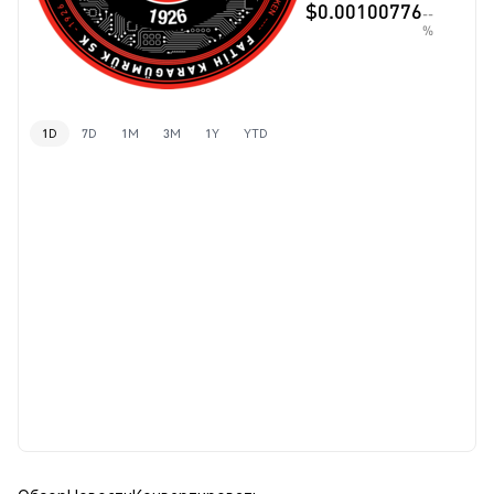
$0.00100776
--
%
1D
7D
1M
3M
1Y
YTD