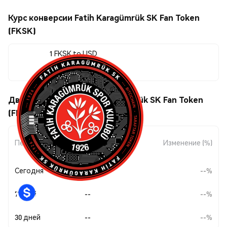
Курс конверсии Fatih Karagümrük SK Fan Token
(FKSK)
1 FKSK to USD
$0.00100776
Движения цены Fatih Karagümrük SK Fan Token
(FKSK)
Изменение
Период
Изменение (%)
суммы
Сегодня
--
--%
7 дней
--
--%
30 дней
--
--%