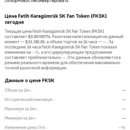
Обзор
Новости
Конвертировать
Цена Fatih Karagümrük SK Fan Token (FKSK)
сегодня
Текущая цена Fatih Karagümrük SK Fan Token (FKSK)
составляет $0.00100776. Рыночная капитализация на данный
момент — $33,185.00, а объем торгов за 24 часа — --. За
последние 24 часа Fatih Karagümrük SK Fan Token показал
изменение на
--%
, а его циркулирующее предложение
составляет приблизительно --. Эти данные обновляются в
режиме реального времени для обеспечения максимально
точной рыночной информации.
Данные о цене FKSK
Объем за 24ч
--
Исторический максимум
--
Максимум за 24ч
--
Минимум за 24ч
--
Изменение цены (1ч)
--%