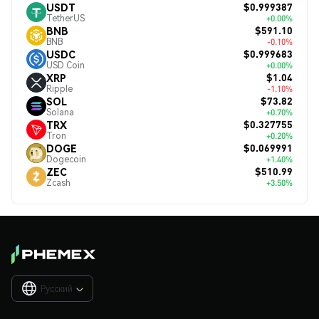
$0.999387
USDT
TetherUS
+0.00%
$591.10
BNB
BNB
-0.10%
$0.999683
USDC
USD Coin
+0.00%
$1.04
XRP
Ripple
-1.10%
$73.82
SOL
Solana
+0.70%
$0.327755
TRX
Tron
+0.20%
$0.069991
DOGE
Dogecoin
+1.40%
$510.99
ZEC
Zcash
+3.50%
Русский
