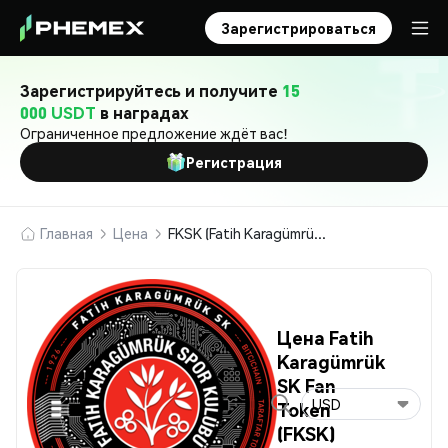
Зарегистрироваться
Зарегистрируйтесь и получите
15
000 USDT
в наградах
Ограниченное предложение ждёт вас!
Регистрация
Главная
Цена
FKSK (Fatih Karagümrük SK Fan Token)
Цена Fatih
Karagümrük
SK Fan
USD
Token
(FKSK)