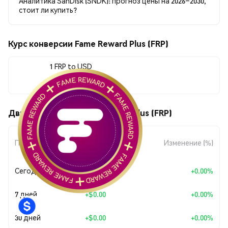
Аналитика SanDisk (SNDK): прогноз цены на 2026–2030,
стоит ли купить?
Курс конверсии Fame Reward Plus (FRP)
1 FRP to USD
$0.0020689
Движения цены Fame Reward Plus (FRP)
Изменение
Период
Изменение (%)
суммы
Сегодня
+
$0.00
+0.00%
7 дней
+
$0.00
+0.00%
30 дней
+
$0.00
+0.00%