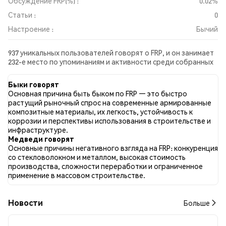
Обсуждение FRP(%) :
0.02%
Статьи :
0
Настроение :
Бычий
937 уникальных пользователей говорят о FRP, и он занимает
232-е место по упоминаниям и активности среди собранных
постов. За последние 24 часа настроение в отношении FRP
во всех социальных сетях было Бычий. Всего было
Быки говорят
опубликовано 0 новостных статей о FRP. В Twitter NaN%
Основная причина быть быком по FRP — это быстро
твитов имели бычий настрой по сравнению с NaN% твитов с
растущий рыночный спрос на современные армированные
медвежьим настроем по FRP. NaN% твитов были
композитные материалы, их легкость, устойчивость к
нейтральными по отношению к FRP. Эти данные основаны на
коррозии и перспективы использования в строительстве и
0 твитах.
инфраструктуре.
Медведи говорят
Основные причины негативного взгляда на FRP: конкуренция
со стекловолокном и металлом, высокая стоимость
производства, сложности переработки и ограниченное
применение в массовом строительстве.
Новости
Больше