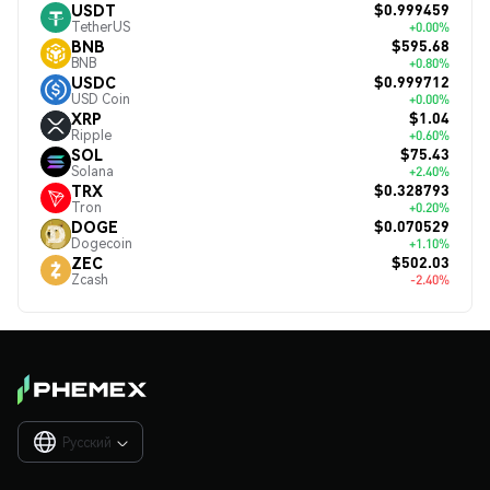
$0.999459
USDT
TetherUS
+0.00%
$595.68
BNB
BNB
+0.80%
$0.999712
USDC
USD Coin
+0.00%
$1.04
XRP
Ripple
+0.60%
$75.43
SOL
Solana
+2.40%
$0.328793
TRX
Tron
+0.20%
$0.070529
DOGE
Dogecoin
+1.10%
$502.03
ZEC
Zcash
-2.40%
Русский
