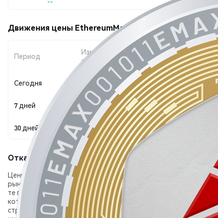
--
Движения цены EthereumMax (EMAX)
Изменение
Период
Изменение (%)
суммы
Сегодня
--
+0.00%
7 дней
--
-0.33%
30 дней
--
+11.36%
Отказ от ответственности
Цены на криптовалюту подвержены значительным
рыночным рискам и волатильности. Инвестируйте только в
те продукты, которые вам хорошо знакомы и в рисках
которых вы полностью уверены. Информация на этой
странице предоставлена исключительно в