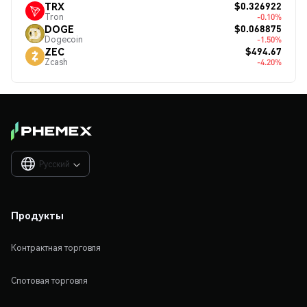
$0.326922
TRX
Tron
-0.10%
$0.068875
DOGE
Dogecoin
-1.50%
$494.67
ZEC
Zcash
-4.20%
Русский

Продукты
Контрактная торговля
Спотовая торговля