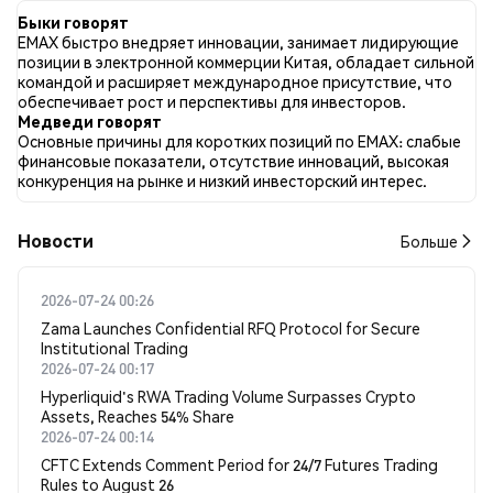
во всех социальных сетях было Бычий. Всего было
Быки говорят
опубликовано 0 новостных статей о EMAX. В Twitter 100.00%
EMAX быстро внедряет инновации, занимает лидирующие
твитов имели бычий настрой по сравнению с 0.00% твитов с
позиции в электронной коммерции Китая, обладает сильной
медвежьим настроем по EMAX. 0.00% твитов были
командой и расширяет международное присутствие, что
нейтральными по отношению к EMAX. Эти данные основаны
обеспечивает рост и перспективы для инвесторов.
на 1 твитах.
Медведи говорят
Основные причины для коротких позиций по EMAX: слабые
финансовые показатели, отсутствие инноваций, высокая
конкуренция на рынке и низкий инвесторский интерес.
Новости
Больше
2026-07-24 00:26
Zama Launches Confidential RFQ Protocol for Secure
Institutional Trading
2026-07-24 00:17
Hyperliquid's RWA Trading Volume Surpasses Crypto
Assets, Reaches 54% Share
2026-07-24 00:14
CFTC Extends Comment Period for 24/7 Futures Trading
Rules to August 26