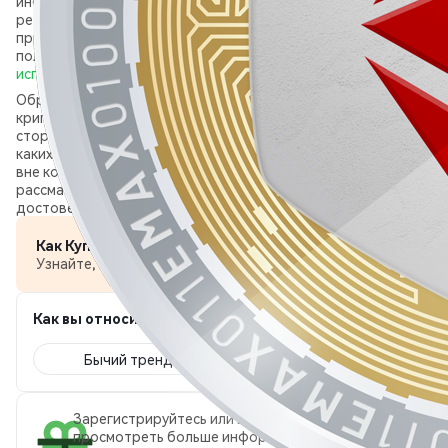
информационных целях и не является инвестиционной
рекомендацией. Phemex не гарантирует точность,
пригодность или достоверность любой информации. Для
получения дополнительной информации см. наши
Условия
использования
и
Раскрытие рисков
.
Обратите внимание, что данные, связанные с указанной
криптовалютой (например, текущая цена), получены от
сторонних источников и предоставлены «как есть» без
каких‑либо гарантий. Ссылки на сторонние сайты находятся
вне контроля Phemex. Содержимое страницы не следует
рассматривать как подтверждение или гарантию
достоверности.
Как Купить EMAX?
Узнайте, как получить ваш первый EMAX за минуты.
Как вы относитесь к EMAX сегодня?
Бычий тренд
Медвежий тренд
Зарегистрируйтесь или войдите в систему, чтобы
просмотреть больше информации о