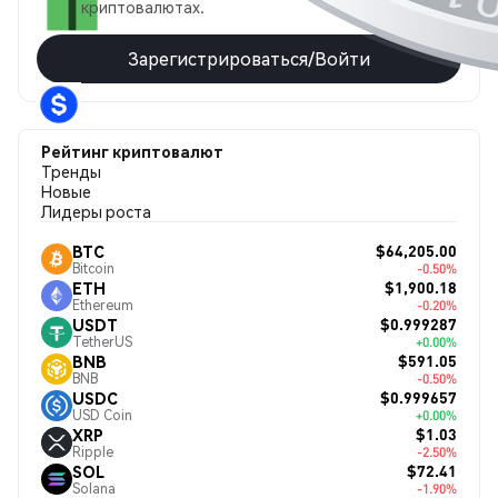
криптовалютах.
Зарегистрироваться/Войти
Рейтинг криптовалют
Тренды
Новые
Лидеры роста
$64,205.00
BTC
Bitcoin
-0.50%
$1,900.18
ETH
Ethereum
-0.20%
$0.999287
USDT
TetherUS
+0.00%
$591.05
BNB
BNB
-0.50%
$0.999657
USDC
USD Coin
+0.00%
$1.03
XRP
Ripple
-2.50%
$72.41
SOL
Solana
-1.90%