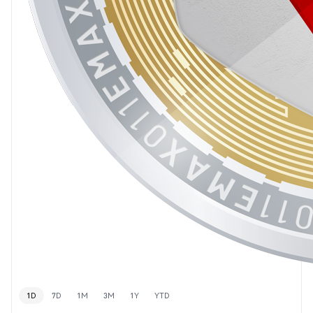
1D
7D
1M
3M
1Y
YTD