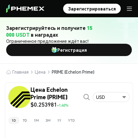
Зарегистрироваться
Зарегистрируйтесь и получите
15
000 USDT
в наградах
Ограниченное предложение ждёт вас!
Регистрация
Главная
Цена
PRIME (Echelon Prime)
Цена Echelon
Prime (PRIME)
USD
$0.253981
+1.40%
1D
7D
1M
3M
1Y
YTD