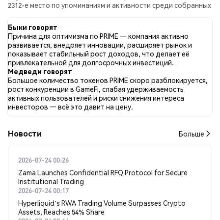
2312-е место по упоминаниям и активности среди собранных
постов. За последние 24 часа настроение в отношении
PRIME во всех социальных сетях было Бычий. Всего было
Быки говорят
опубликовано 0 новостных статей о PRIME. В Twitter 40.00%
Причина для оптимизма по PRIME — компания активно
твитов имели бычий настрой по сравнению с 0.00% твитов с
развивается, внедряет инновации, расширяет рынок и
медвежьим настроем по PRIME. 60.00% твитов были
показывает стабильный рост доходов, что делает её
нейтральными по отношению к PRIME. Эти данные основаны
привлекательной для долгосрочных инвестиций.
на 20 твитах.
Медведи говорят
Большое количество токенов PRIME скоро разблокируется,
рост конкуренции в GameFi, слабая удерживаемость
активных пользователей и риски снижения интереса
инвесторов — всё это давит на цену.
Новости
Больше
2026-07-24 00:26
Zama Launches Confidential RFQ Protocol for Secure
Institutional Trading
2026-07-24 00:17
Hyperliquid's RWA Trading Volume Surpasses Crypto
Assets, Reaches 54% Share