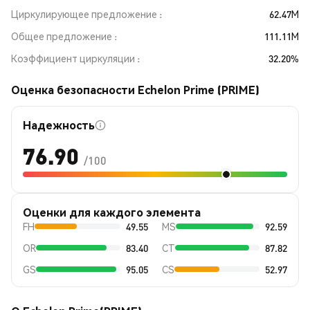
Циркулирующее предложение
62.47M
Общее предложение
111.11M
Коэффициент циркуляции
32.20%
Оценка безопасности Echelon Prime (PRIME)
Надежность
76.90
/100
Оценки для каждого элемента
FH
49.55
MS
92.59
OR
83.40
CT
87.82
GS
95.05
CS
52.97