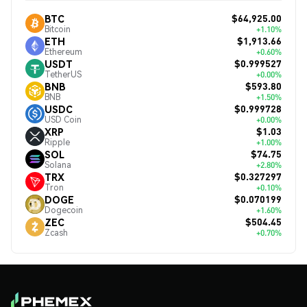
$64,925.00
BTC
Bitcoin
+1.10%
$1,913.66
ETH
Ethereum
+0.60%
$0.999527
USDT
TetherUS
+0.00%
$593.80
BNB
BNB
+1.50%
$0.999728
USDC
USD Coin
+0.00%
$1.03
XRP
Ripple
+1.00%
$74.75
SOL
Solana
+2.80%
$0.327297
TRX
Tron
+0.10%
$0.070199
DOGE
Dogecoin
+1.60%
$504.45
ZEC
Zcash
+0.70%