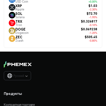
USD Coin
+0.00%
$1.03
XRP
Ripple
-2.30%
$72.70
SOL
Solana
-1.90%
$0.326817
TRX
Tron
-0.10%
$0.069238
DOGE
Dogecoin
-1.20%
$505.45
ZEC
Zcash
-0.80%
Русский

Продукты
Контрактная торговля