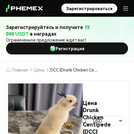
Зарегистрироваться
Зарегистрируйтесь и получите
15
000 USDT
в наградах
Ограниченное предложение ждёт вас!
Регистрация
Главная
Цена
DCC (Drunk Chicken Centipede)
Цена
Drunk
Chicken
USD
Centipede
(DCC)