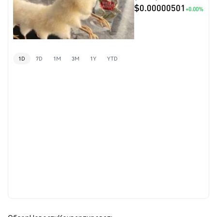
$0.00000501
+0.00%
1D
7D
1M
3M
1Y
YTD