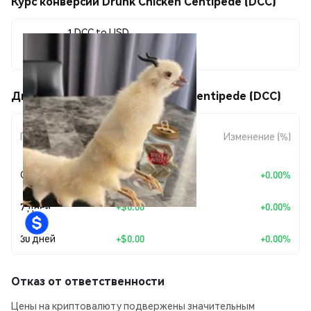
Курс конверсии Drunk Chicken Centipede (DCC)
1 DCC to USD
$0.00000501
Движения цены Drunk Chicken Centipede (DCC)
Изменение
Период
Изменение (%)
суммы
Сегодня
+
$0.00
+0.00%
7 дней
+
$0.00
+0.00%
30 дней
+
$0.00
+0.00%
Отказ от ответственности
Цены на криптовалюту подвержены значительным