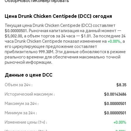
Обзор
Новости
Конвертировать
Цена Drunk Chicken Centipede (DCC) сегодня
Текущая цена Drunk Chicken Centipede (DCC) составляет
$0.00000501. Рыночная капитализация на данный момент —
$5,002.00, а объем торгов за 24 часа — $1.01. За последние 24
часа Drunk Chicken Centipede показал изменение на
+0.00%
, а
его циркулирующее предложение составляет
приблизительно 999.30M. Эти данные обновляются в режиме
реального времени для обеспечения максимально точной
рыночной информации.
Данные о цене DCC
Объем за 24ч
$8.35
Исторический максимум
$0.00143486
Максимум за 24ч
$0.00000501
Минимум за 24ч
$0.00000501
Изменение цены (1ч)
+0.00%