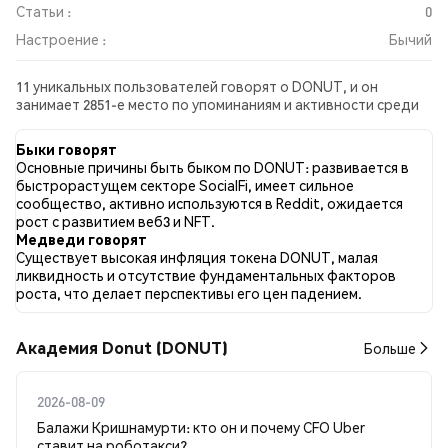
Статьи :
0
Настроение :
Бычий
11 уникальных пользователей говорят о DONUT, и он
занимает 2851-е место по упоминаниям и активности среди
собранных постов. За последние 24 часа настроение в
отношении DONUT во всех социальных сетях было Бычий.
Быки говорят
Всего было опубликовано 0 новостных статей о DONUT. В
Основные причины быть быком по DONUT: развивается в
Twitter 41.67% твитов имели бычий настрой по сравнению с
быстрорастущем секторе SocialFi, имеет сильное
16.67% твитов с медвежьим настроем по DONUT. 41.67%
сообщество, активно используются в Reddit, ожидается
твитов были нейтральными по отношению к DONUT. Эти
рост с развитием веб3 и NFT.
данные основаны на 12 твитах.
Медведи говорят
Существует высокая инфляция токена DONUT, малая
ликвидность и отсутствие фундаментальных факторов
роста, что делает перспективы его цен падением.
Академия Donut (DONUT)
Больше
2026-08-09
Балажи Кришнамурти: кто он и почему CFO Uber
ставит на роботакси?