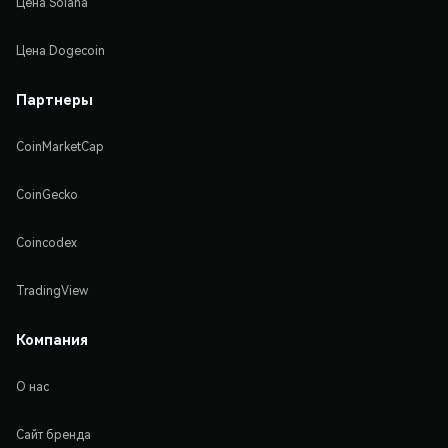
Цена Solana
Цена Dogecoin
Партнеры
CoinMarketCap
CoinGecko
Coincodex
TradingView
Компания
О нас
Сайт бренда