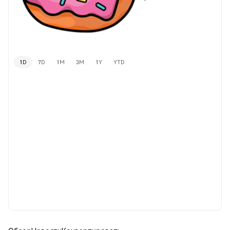
1D
7D
1M
3M
1Y
YTD