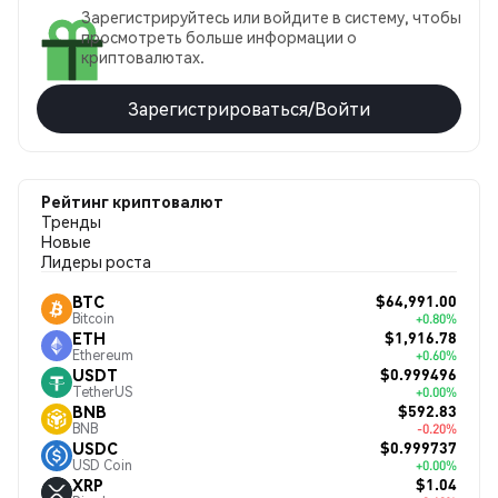
Зарегистрируйтесь или войдите в систему, чтобы
просмотреть больше информации о
криптовалютах.
Зарегистрироваться/Войти
Рейтинг криптовалют
Тренды
Новые
Лидеры роста
$64,991.00
BTC
Bitcoin
+0.80%
$1,916.78
ETH
Ethereum
+0.60%
$0.999496
USDT
TetherUS
+0.00%
$592.83
BNB
BNB
-0.20%
$0.999737
USDC
USD Coin
+0.00%
$1.04
XRP