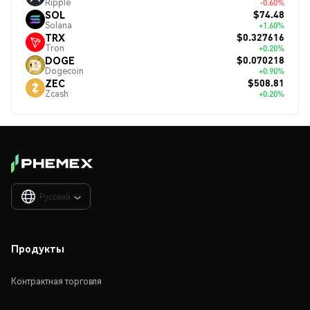
Ripple
-0.60%
$74.48
SOL
Solana
+1.60%
$0.327616
TRX
Tron
+0.20%
$0.070218
DOGE
Dogecoin
+0.90%
$508.81
ZEC
Zcash
+0.20%
Русский

Продукты
Контрактная торговля