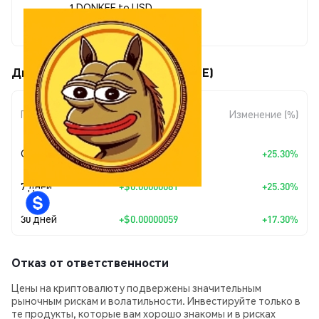
1 DONKEE to USD
$0.000004
Движения цены Donkee (DONKEE)
Изменение
Период
Изменение (%)
суммы
Сегодня
+
$0.00000081
+25.30%
7 дней
+
$0.00000081
+25.30%
30 дней
+
$0.00000059
+17.30%
Отказ от ответственности
Цены на криптовалюту подвержены значительным
рыночным рискам и волатильности. Инвестируйте только в
те продукты, которые вам хорошо знакомы и в рисках