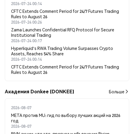
2026-07-24 00:14
CFTC Extends Comment Period for 24/7 Futures Trading
Rules to August 26
2026-07-24 00:26
Zama Launches Confidential RFQ Protocol for Secure
Institutional Trading
2026-07-24 00:17
Hyperliquid's RWA Trading Volume Surpasses Crypto
Assets, Reaches 54% Share
2026-07-24 00:14
CFTC Extends Comment Period for 24/7 Futures Trading
Rules to August 26
Академия Donkee (DONKEE)
Больше
2026-08-07
META против MU: гид по выбору лучших акций на 2026
год
2026-08-07
RIVN акции: что это, прогноз и объяснение Rivian