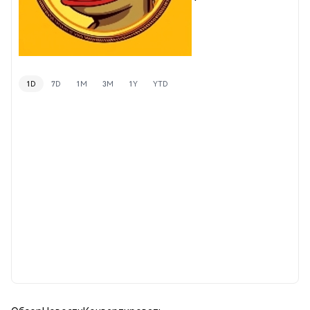
1D
7D
1M
3M
1Y
YTD