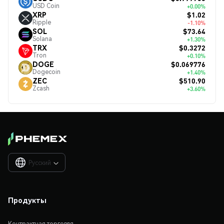
USD Coin
+0.00%
$1.02
XRP
Ripple
-1.10%
$73.64
SOL
Solana
+1.30%
$0.3272
TRX
Tron
+0.10%
$0.069776
DOGE
Dogecoin
+1.40%
$510.90
ZEC
Zcash
+3.60%
Русский

Продукты
Контрактная торговля