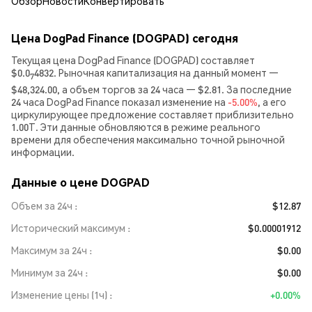
Обзор
Новости
Конвертировать
Цена DogPad Finance (DOGPAD) сегодня
Текущая цена DogPad Finance (DOGPAD) составляет
$0.0
4832. Рыночная капитализация на данный момент —
7
$48,324.00, а объем торгов за 24 часа — $2.81. За последние
24 часа DogPad Finance показал изменение на
-5.00%
, а его
циркулирующее предложение составляет приблизительно
1.00T. Эти данные обновляются в режиме реального
времени для обеспечения максимально точной рыночной
информации.
Данные о цене DOGPAD
Объем за 24ч
$12.87
Исторический максимум
$0.00001912
Максимум за 24ч
$0.00
Минимум за 24ч
$0.00
Изменение цены (1ч)
+0.00%