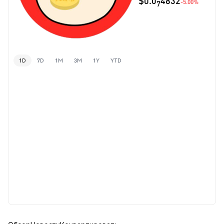
$0.0
4832
-5.00%
7
1D
7D
1M
3M
1Y
YTD