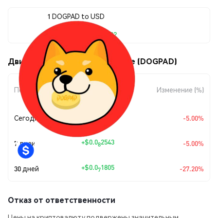
1 DOGPAD to USD
$0.0<sub>7</sub>4832
Движения цены DogPad Finance (DOGPAD)
Изменение
Период
Изменение (%)
суммы
+
$0.0
2543
Сегодня
-5.00%
8
+
$0.0
2543
7 дней
-5.00%
8
+
$0.0
1805
30 дней
-27.20%
7
Отказ от ответственности
Цены на криптовалюту подвержены значительным