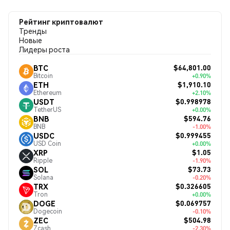
Рейтинг криптовалют
Тренды
Новые
Лидеры роста
$64,801.00
BTC
Bitcoin
+0.90%
$1,910.10
ETH
Ethereum
+2.10%
$0.998978
USDT
TetherUS
+0.00%
$594.76
BNB
BNB
-1.00%
$0.999455
USDC
USD Coin
+0.00%
$1.05
XRP
Ripple
-1.90%
$73.73
SOL
Solana
-0.20%
$0.326605
TRX
Tron
+0.00%
$0.069757
DOGE
Dogecoin
-0.10%
$504.98
ZEC
Zcash
-2.30%