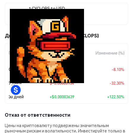
1 CYCLOPS to USD
$0.0000661
Движения цены DITH'S CAT (CYCLOPS)
Изменение
Период
Изменение (%)
суммы
Сегодня
$-0.00000583
-8.10%
7 дней
$-0.00003154
-32.30%
30 дней
+
$0.00003639
+122.50%
Отказ от ответственности
Цены на криптовалюту подвержены значительным
рыночным рискам и волатильности. Инвестируйте только в