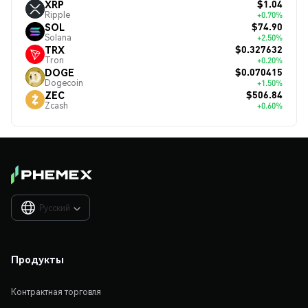
$1.04
XRP
Ripple
+0.70%
$74.90
SOL
Solana
+2.50%
$0.327632
TRX
Tron
+0.20%
$0.070415
DOGE
Dogecoin
+1.50%
$506.84
ZEC
Zcash
+0.60%
Русский

Продукты
Контрактная торговля