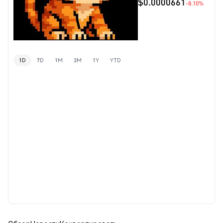
$0.0000661
-8.10%
1D
7D
1M
3M
1Y
YTD