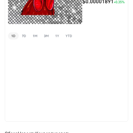
$0.00001891
+0.35%
1D
7D
1M
3M
1Y
YTD