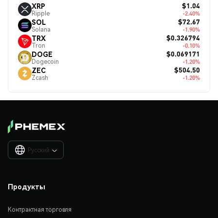
$1.04
XRP
Ripple
-2.40%
$72.67
SOL
Solana
-1.90%
$0.326794
TRX
Tron
-0.10%
$0.069171
DOGE
Dogecoin
-1.20%
$504.50
ZEC
Zcash
-1.20%
Русский

Продукты
Контрактная торговля