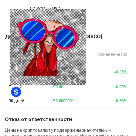
1 DISCO to USD
$0.00001891
Движения цены DISCO Chicken (DISCO)
Изменение
Период
Изменение (%)
суммы
+
$0.0
6517
Сегодня
+0.35%
7
7 дней
+
$0.00
+0.00%
30 дней
+
$0.00000011
+0.58%
Отказ от ответственности
Цены на криптовалюту подвержены значительным
рыночным рискам и волатильности. Инвестируйте только в