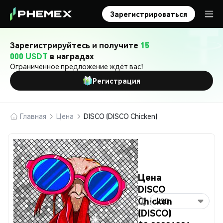
Зарегистрироваться
Зарегистрируйтесь и получите
15
000 USDT
в наградах
Ограниченное предложение ждёт вас!
Регистрация
Главная
Цена
DISCO (DISCO Chicken)
Цена
DISCO
Chicken
USD
(DISCO)