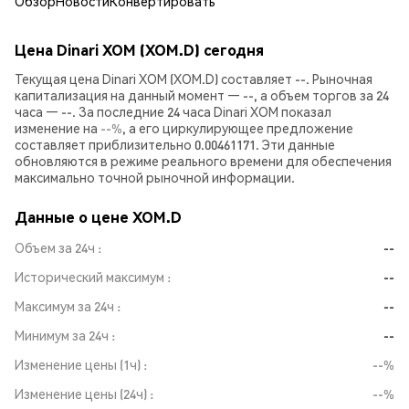
Обзор
Новости
Конвертировать
Цена Dinari XOM (XOM.D) сегодня
Текущая цена Dinari XOM (XOM.D) составляет --. Рыночная
капитализация на данный момент — --, а объем торгов за 24
часа — --. За последние 24 часа Dinari XOM показал
изменение на
--%
, а его циркулирующее предложение
составляет приблизительно 0.00461171. Эти данные
обновляются в режиме реального времени для обеспечения
максимально точной рыночной информации.
Данные о цене XOM.D
Объем за 24ч
--
Исторический максимум
--
Максимум за 24ч
--
Минимум за 24ч
--
Изменение цены (1ч)
--%
Изменение цены (24ч)
--%