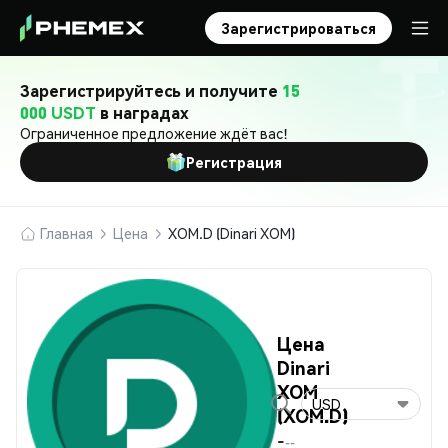
Зарегистрироваться
Зарегистрируйтесь и получите
15
000 USDT
в наградах
Ограниченное предложение ждёт вас!
Регистрация
Главная
Цена
XOM.D (Dinari XOM)
Цена
Dinari
XOM
USD
(XOM.D)
-
--