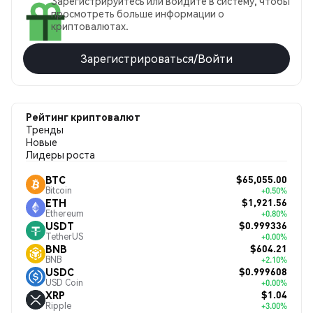
Зарегистрируйтесь или войдите в систему, чтобы
просмотреть больше информации о
криптовалютах.
Зарегистрироваться/Войти
Рейтинг криптовалют
Тренды
Новые
Лидеры роста
$65,055.00
BTC
Bitcoin
+0.50%
$1,921.56
ETH
Ethereum
+0.80%
$0.999336
USDT
TetherUS
+0.00%
$604.21
BNB
BNB
+2.10%
$0.999608
USDC
USD Coin
+0.00%
$1.04
XRP
Ripple
+3.00%