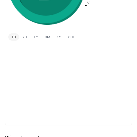
%
-
1D
7D
1M
3M
1Y
YTD