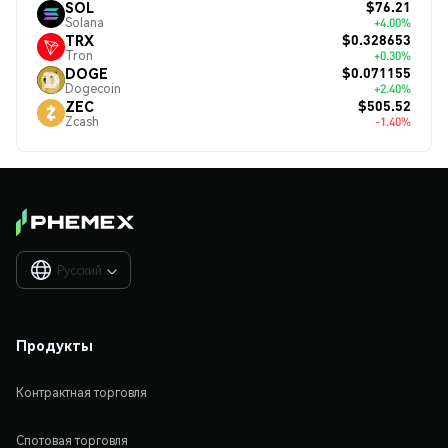
$76.21
SOL
Solana
+4.00%
$0.328653
TRX
Tron
+0.30%
$0.071155
DOGE
Dogecoin
+2.40%
$505.52
ZEC
Zcash
-1.40%
Русский

Продукты
Контрактная торговля
Спотовая торговля