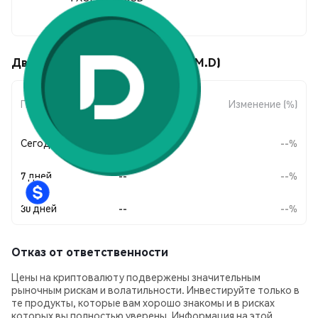
--
Движения цены Dinari XOM (XOM.D)
Изменение
Период
Изменение (%)
суммы
Сегодня
--
--%
7 дней
--
--%
30 дней
--
--%
Отказ от ответственности
Цены на криптовалюту подвержены значительным
рыночным рискам и волатильности. Инвестируйте только в
те продукты, которые вам хорошо знакомы и в рисках
которых вы полностью уверены. Информация на этой