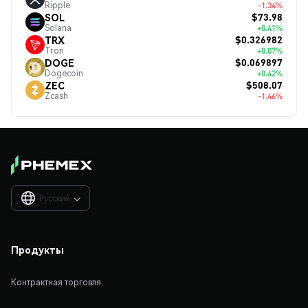
Ripple
-1.34%
$73.98
SOL
Solana
+0.41%
$0.326982
TRX
Tron
+0.07%
$0.069897
DOGE
Dogecoin
+0.42%
$508.07
ZEC
Zcash
-1.46%
Русский

Продукты
Контрактная торговля