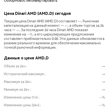
Обзор
Новости
Конвертировать
Цена Dinari AMD (AMD.D) сегодня
Текущая цена Dinari AMD (AMD.D) составляет --. Рыночная
капитализация на данный момент — --, а объем торгов за 24
часа — --. За последние 24 часа Dinari AMD показал
изменение на
--%
, а его циркулирующее предложение
составляет приблизительно 0.00. Эти данные обновляются в
режиме реального времени для обеспечения максимально
точной рыночной информации.
Данные о цене AMD.D
Объем за 24ч
--
Исторический максимум
--
Максимум за 24ч
--
Минимум за 24ч
--
Изменение цены (1ч)
--%
Изменение цены (24ч)
--%