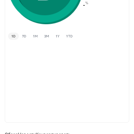
%
-
1D
7D
1M
3M
1Y
YTD