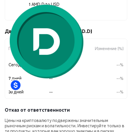
1 AMD.D to USD
--
Движения цены Dinari AMD (AMD.D)
Изменение
Период
Изменение (%)
суммы
Сегодня
--
--%
7 дней
--
--%
30 дней
--
--%
Отказ от ответственности
Цены на криптовалюту подвержены значительным
рыночным рискам и волатильности. Инвестируйте только в
те продукты, которые вам хорошо знакомы и в рисках