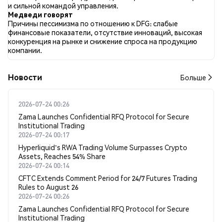
медвежьим настроем по DFG. 100.00% твитов были
и сильной командой управления.
нейтральными по отношению к DFG. Эти данные основаны
Медведи говорят
на 2 твитах.
Причины пессимизма по отношению к DFG: слабые
финансовые показатели, отсутствие инноваций, высокая
конкуренция на рынке и снижение спроса на продукцию
компании.
Новости
Больше
2026-07-24 00:26
Zama Launches Confidential RFQ Protocol for Secure
Institutional Trading
2026-07-24 00:17
Hyperliquid's RWA Trading Volume Surpasses Crypto
Assets, Reaches 54% Share
2026-07-24 00:14
CFTC Extends Comment Period for 24/7 Futures Trading
Rules to August 26
2026-07-24 00:26
Zama Launches Confidential RFQ Protocol for Secure
Institutional Trading