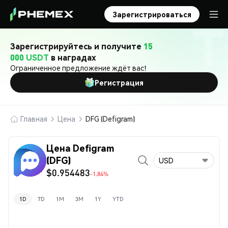
Зарегистрироваться
Зарегистрируйтесь и получите
15
000 USDT
в наградах
Ограниченное предложение ждёт вас!
Регистрация
Главная
Цена
DFG (Defigram)
Цена Defigram
(DFG)
USD
$0.954483
-1.84%
1D
7D
1M
3M
1Y
YTD