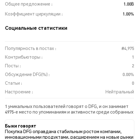
Общее предложение
1.00B
Коэффициент циркуляции
1.00%
Социальные статистики
Популярность в постах :
#4,975
Контрибьюторы :
1
Посты :
2
Обсуждение DFG(%) :
0.00%
Статьи :
0
Настроение :
Нейтральный
1 уникальных пользователей говорят о DFG, и он занимает
4975-е место по упоминаниям и активности среди собранных
постов. За последние 24 часа настроение в отношении DFG
во всех социальных сетях было Нейтральный. Всего было
Быки говорят
опубликовано 0 новостных статей о DFG. В Twitter 0.00%
Покупка DFG оправдана стабильным ростом компании,
твитов имели бычий настрой по сравнению с 0.00% твитов с
инновационными продуктами, расширением на новые рынки