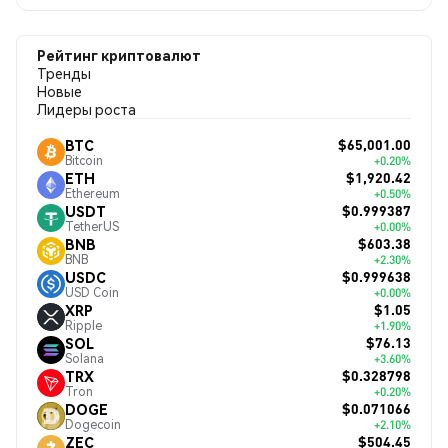
Рейтинг криптовалют
Тренды
Новые
Лидеры роста
$65,001.00
BTC
Bitcoin
+0.20%
$1,920.42
ETH
Ethereum
+0.50%
$0.999387
USDT
TetherUS
+0.00%
$603.38
BNB
BNB
+2.30%
$0.999638
USDC
USD Coin
+0.00%
$1.05
XRP
Ripple
+1.90%
$76.13
SOL
Solana
+3.60%
$0.328798
TRX
Tron
+0.20%
$0.071066
DOGE
Dogecoin
+2.10%
$504.45
ZEC