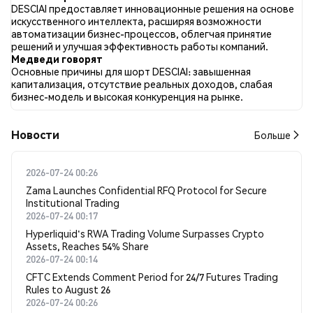
Медвежий. Всего было опубликовано 0 новостных статей о
DESCIAI предоставляет инновационные решения на основе
DESCIAI. В Twitter NaN% твитов имели бычий настрой по
искусственного интеллекта, расширяя возможности
сравнению с NaN% твитов с медвежьим настроем по
автоматизации бизнес-процессов, облегчая принятие
DESCIAI. NaN% твитов были нейтральными по отношению к
решений и улучшая эффективность работы компаний.
DESCIAI. Эти данные основаны на 0 твитах.
Медведи говорят
Основные причины для шорт DESCIAI: завышенная
капитализация, отсутствие реальных доходов, слабая
бизнес-модель и высокая конкуренция на рынке.
Новости
Больше
2026-07-24 00:26
Zama Launches Confidential RFQ Protocol for Secure
Institutional Trading
2026-07-24 00:17
Hyperliquid's RWA Trading Volume Surpasses Crypto
Assets, Reaches 54% Share
2026-07-24 00:14
CFTC Extends Comment Period for 24/7 Futures Trading
Rules to August 26
2026-07-24 00:26