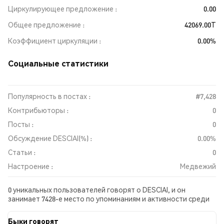
Циркулирующее предложение
0.00
Общее предложение
42069.00T
Коэффициент циркуляции
0.00%
Социальные статистики
Популярность в постах :
#7,428
Контрибьюторы :
0
Посты :
0
Обсуждение DESCIAI(%) :
0.00%
Статьи :
0
Настроение :
Медвежий
0 уникальных пользователей говорят о DESCIAI, и он
занимает 7428-е место по упоминаниям и активности среди
собранных постов. За последние 24 часа настроение в
отношении DESCIAI во всех социальных сетях было
Быки говорят