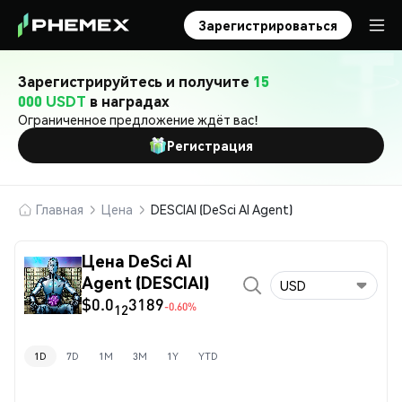
Зарегистрироваться
Зарегистрируйтесь и получите
15
000 USDT
в наградах
Ограниченное предложение ждёт вас!
Регистрация
Главная
Цена
DESCIAI (DeSci AI Agent)
Цена DeSci AI
Agent (DESCIAI)
USD
$0.0
3189
-0.60%
12
1D
7D
1M
3M
1Y
YTD