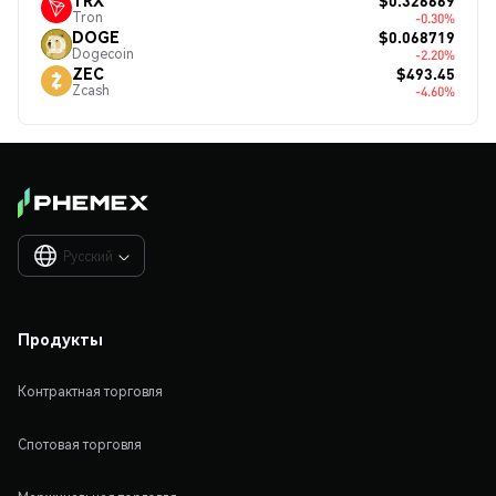
TRX
Tron
-0.30%
$0.068719
DOGE
Dogecoin
-2.20%
$493.45
ZEC
Zcash
-4.60%
Русский

Продукты
Контрактная торговля
Спотовая торговля