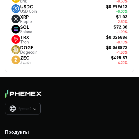
BNB
-0.50%
$0.999612
USDC
USD Coin
+0.00%
$1.03
XRP
Ripple
-2.50%
$72.38
SOL
Solana
-1.90%
$0.326884
TRX
Tron
-0.10%
$0.068872
DOGE
Dogecoin
-1.50%
$495.57
ZEC
Zcash
-4.20%
Русский

Продукты