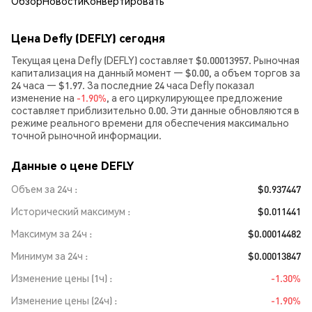
Обзор
Новости
Конвертировать
Цена Defly (DEFLY) сегодня
Текущая цена Defly (DEFLY) составляет $0.00013957. Рыночная
капитализация на данный момент — $0.00, а объем торгов за
24 часа — $1.97. За последние 24 часа Defly показал
изменение на
-1.90%
, а его циркулирующее предложение
составляет приблизительно 0.00. Эти данные обновляются в
режиме реального времени для обеспечения максимально
точной рыночной информации.
Данные о цене DEFLY
Объем за 24ч
$0.937447
Исторический максимум
$0.011441
Максимум за 24ч
$0.00014482
Минимум за 24ч
$0.00013847
Изменение цены (1ч)
-1.30%
Изменение цены (24ч)
-1.90%