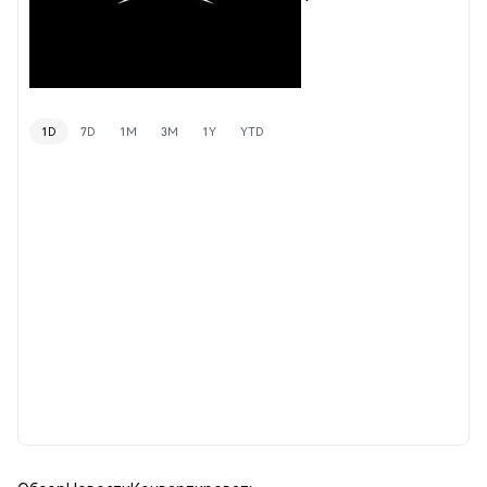
1D
7D
1M
3M
1Y
YTD