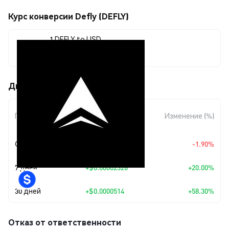
Курс конверсии Defly (DEFLY)
1 DEFLY to USD
$0.00013957
Движения цены Defly (DEFLY)
Изменение
Период
Изменение (%)
суммы
Сегодня
$-0.0000027
-1.90%
7 дней
+
$0.00002326
+20.00%
30 дней
+
$0.0000514
+58.30%
Отказ от ответственности