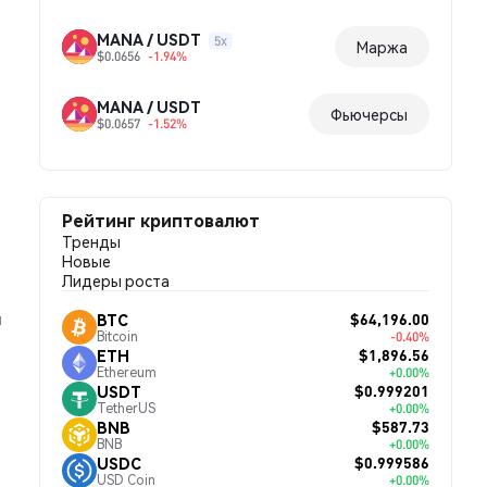
MANA / USDT
5x
Маржа
$0.0656
-1.94%
MANA / USDT
Фьючерсы
$0.0657
-1.52%
Рейтинг криптовалют
Тренды
Новые
Лидеры роста
й
$64,196.00
BTC
Bitcoin
-0.40%
$1,896.56
ETH
Ethereum
+0.00%
$0.999201
USDT
TetherUS
+0.00%
$587.73
BNB
BNB
+0.00%
$0.999586
USDC
USD Coin
+0.00%