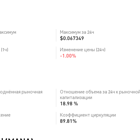
аксимум
Максимум за 24ч
$0.067349
(1ч)
Изменение цены (24ч)
-1.00%
однённая рыночная
Отношение объема за 24ч к рыночно
капитализации
18.98 %
ение
Коэффициент циркуляции
89.81%