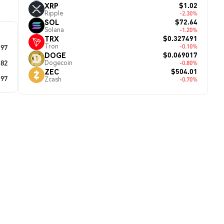
$1.02
XRP
Ripple
-2.30%
$72.64
SOL
Solana
-1.20%
$0.327491
TRX
Tron
.97
-0.10%
$0.069017
DOGE
.82
Dogecoin
-0.80%
$504.01
ZEC
.97
Zcash
-0.70%