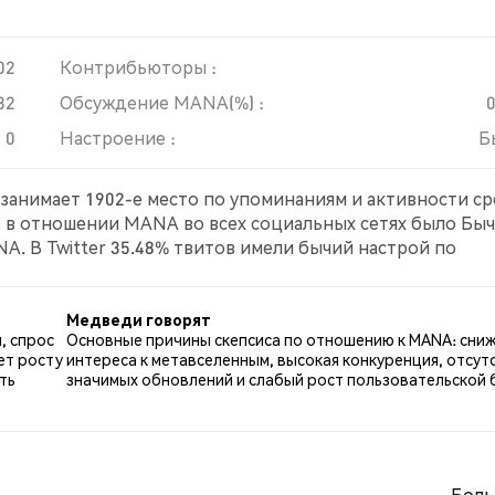
02
Контрибьюторы :
32
Обсуждение MANA(%) :
0
Настроение :
Б
 занимает 1902-е место по упоминаниям и активности с
е в отношении MANA во всех социальных сетях было Быч
A. В Twitter 35.48% твитов имели бычий настрой по
о MANA. 58.06% твитов были нейтральными по отношен
Медведи говорят
, спрос
Основные причины скепсиса по отношению к MANA: сни
ет росту
интереса к метавселенным, высокая конкуренция, отсут
ть
значимых обновлений и слабый рост пользовательской 
Боль