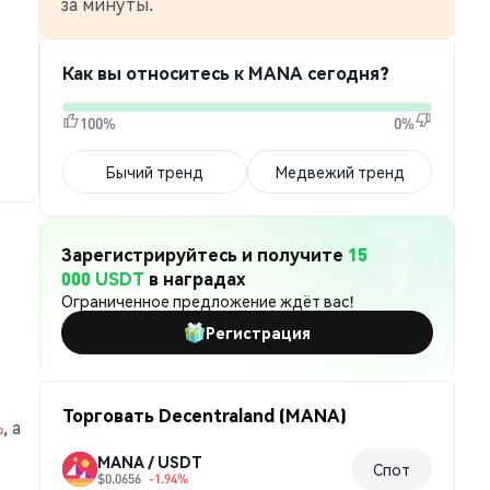
за минуты.
Как вы относитесь к MANA сегодня?
100%
0%
Бычий тренд
Медвежий тренд
Зарегистрируйтесь и получите
15
000 USDT
в наградах
Ограниченное предложение ждёт вас!
Регистрация
Торговать Decentraland (MANA)
%
, а
MANA / USDT
Спот
$0.0656
-1.94%