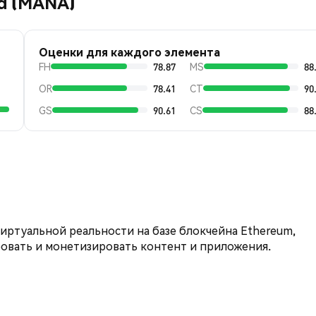
d (MANA)
Оценки для каждого элемента
FH
78.87
MS
88
OR
78.41
CT
90
GS
90.61
CS
88
виртуальной реальности на базе блокчейна Ethereum,
ровать и монетизировать контент и приложения.