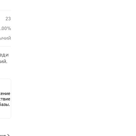
23
0.00%
ычий
реди
ий.
ию к
жение
ствие
базы.
ше