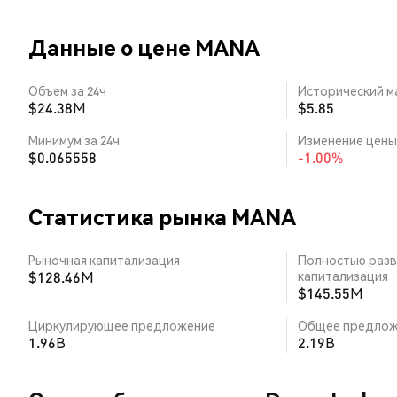
Данные о цене MANA
Объем за 24ч
Исторический м
$24.38M
$5.85
Минимум за 24ч
Изменение цены 
$0.065558
-1.00%
Статистика рынка MANA
Рыночная капитализация
Полностью разв
$128.46M
капитализация
$145.55M
Циркулирующее предложение
Общее предлож
1.96B
2.19B