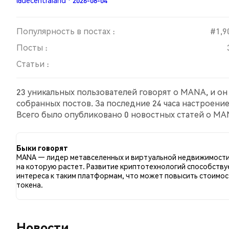
@decentraland · 2026-08-04
Популярность в постах :
#1,9
Посты :
Статьи :
23 уникальных пользователей говорят о MANA, и он
собранных постов. За последние 24 часа настроени
Всего было опубликовано 0 новостных статей о MAN
сравнению с 6.45% твитов с медвежьим настроем п
MANA. Эти данные основаны на 31 твитах.
Быки говорят
MANA — лидер метавселенных и виртуальной недвижимости
на которую растет. Развитие криптотехнологий способству
интереса к таким платформам, что может повысить стоимос
токена.
Новости