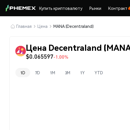
Купить криптовалюту
Рынки
Контракт
Главная
Цена
MANA (Decentraland)
Цена Decentraland (MANA
$0.065597
-1.00%
1D
7D
1M
3M
1Y
YTD