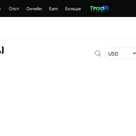
Спот
Ончейн
Earn
Больше
)
USD