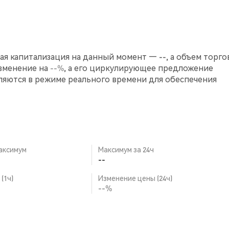
ная капитализация на данный момент — --, а объем торгов
 изменение на
--%
, а его циркулирующее предложение
ляются в режиме реального времени для обеспечения
аксимум
Максимум за 24ч
--
(1ч)
Изменение цены (24ч)
--%