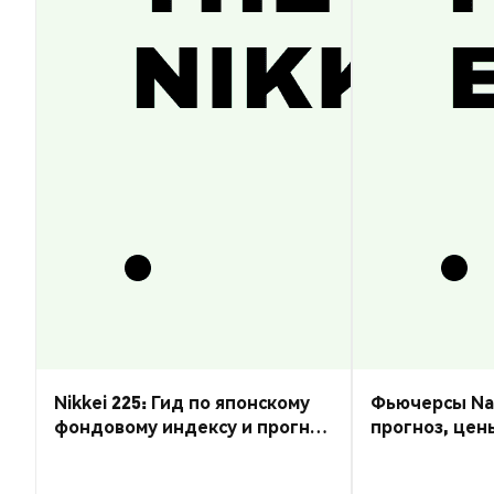
Nikkei 225: Гид по японскому
Фьючерсы Nas
фондовому индексу и прогноз
прогноз, цен
курса
торговать