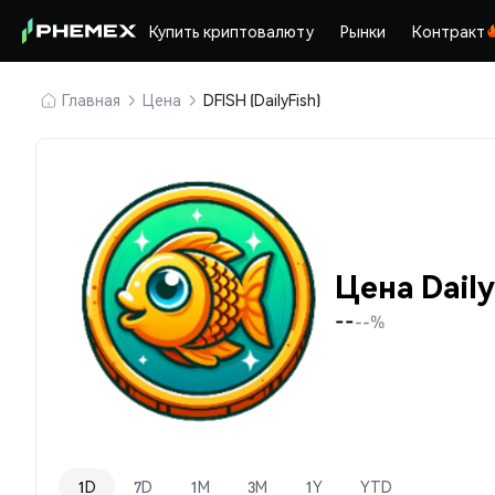
Купить криптовалюту
Рынки
Контракт
Главная
Цена
DFISH (DailyFish)
Цена Daily
--
--%
1D
7D
1M
3M
1Y
YTD