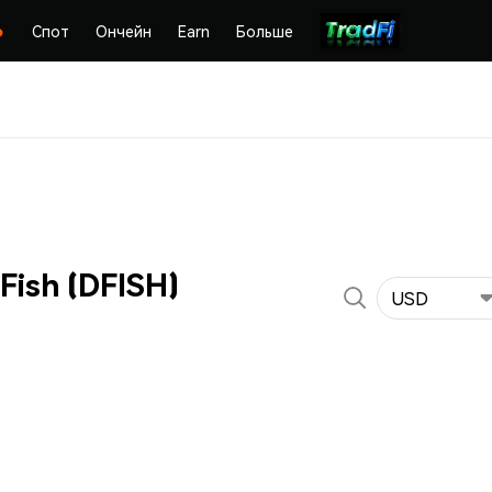
Спот
Ончейн
Earn
Больше
Fish (DFISH)
USD