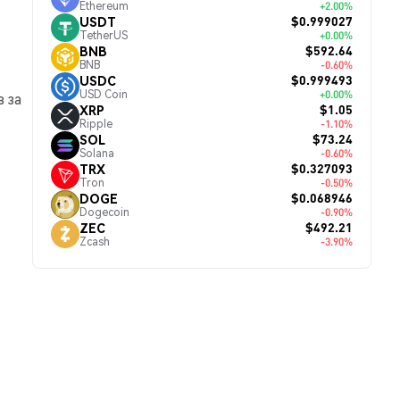
Ethereum
+2.00%
$0.999027
USDT
TetherUS
+0.00%
$592.64
BNB
BNB
-0.60%
$0.999493
USDC
USD Coin
+0.00%
 за
$1.05
XRP
Ripple
-1.10%
$73.24
SOL
Solana
-0.60%
$0.327093
TRX
Tron
-0.50%
$0.068946
DOGE
Dogecoin
-0.90%
$492.21
ZEC
Zcash
-3.90%