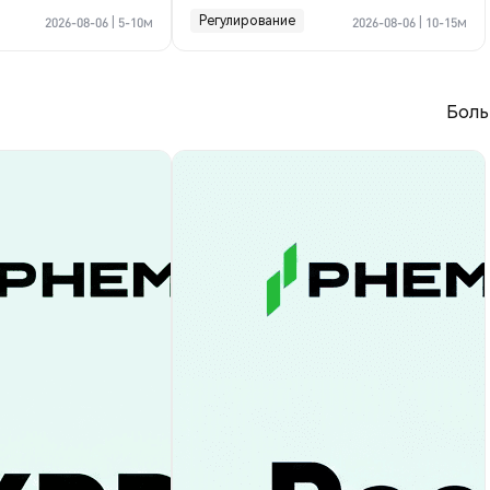
криптосделке по Ормузу
Регулирование
2026-08-06
|
5-10м
2026-08-06
|
10-15м
Боль