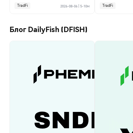
TradFi
TradFi
2026-08-06
|
5-10м
Блог DailyFish (DFISH)