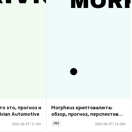
то это, прогноз и
Morpheus криптовалюта:
ivian Automotive
обзор, прогноз, перспективы
2026
ИИ
2026-08-07
|
5-10м
2026-08-07
|
15-20м