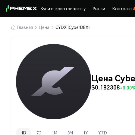
Купить криптовалюту
Рынки
Контракт
Главная
Цена
CYDX (CyberDEX)
Цена Cybe
$0.182308
+0.00
1D
7D
1M
3M
1Y
YTD