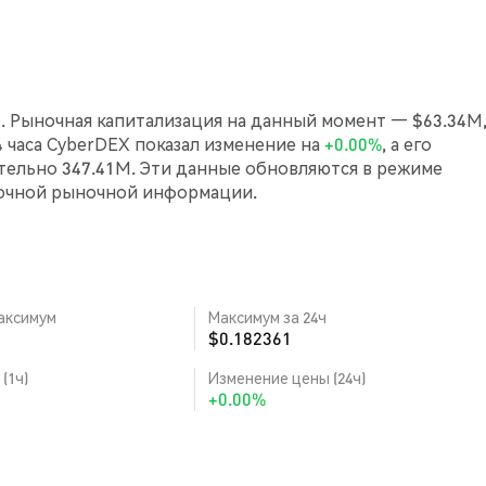
8. Рыночная капитализация на данный момент — $63.34M,
24 часа CyberDEX показал изменение на
+0.00%
, а его
ельно 347.41M. Эти данные обновляются в режиме
точной рыночной информации.
аксимум
Максимум за 24ч
$0.182361
(1ч)
Изменение цены (24ч)
+0.00%