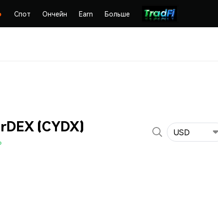
Спот
Ончейн
Earn
Больше
rDEX (CYDX)
USD
%