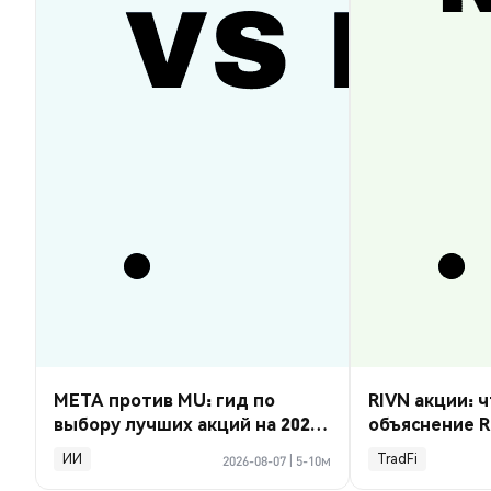
META против MU: гид по
RIVN акции: ч
выбору лучших акций на 2026
объяснение R
год
ИИ
TradFi
2026-08-07
|
5-10м