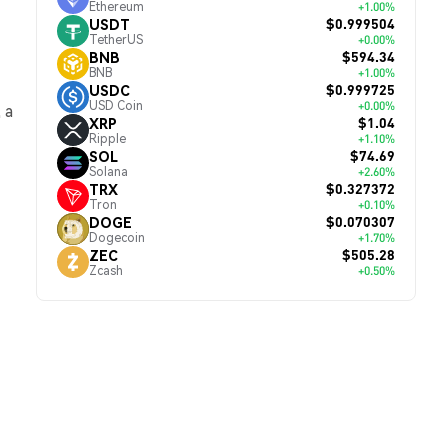
Ethereum
+1.00%
$0.999504
USDT
TetherUS
+0.00%
$594.34
BNB
BNB
+1.00%
$0.999725
USDC
USD Coin
+0.00%
 а
$1.04
XRP
Ripple
+1.10%
$74.69
SOL
Solana
+2.60%
$0.327372
TRX
Tron
+0.10%
$0.070307
DOGE
Dogecoin
+1.70%
$505.28
ZEC
Zcash
+0.50%