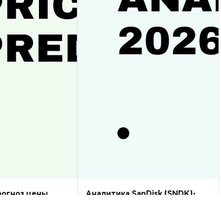
прогноз цены
Аналитика SanDisk (SNDK):
рост или спад?
прогноз цены на 2026–2030,
стоит ли купить?
Аналитика Рынка
2026-08-07
|
10-15м
2026-08-06
|
5-10м