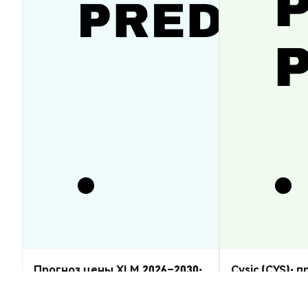
Прогноз цены XLM 2026–2030:
Cysic (CYS): 
восстановится ли Stellar
2026–2030 — 
Lumens?
Аналитика Рынка
Аналитика Рынка
2026-08-07
|
5-10м