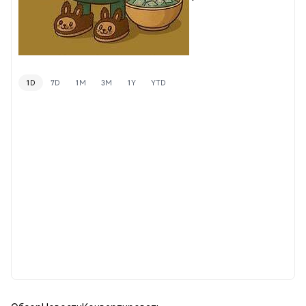
1D
7D
1M
3M
1Y
YTD