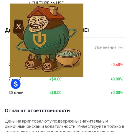
1 CULTURE to USD
$0.00000283
Движения цены Culture (CULTURE)
Изменение
Период
Изменение (%)
суммы
+
$0.0
1372
Сегодня
-0.48%
7
7 дней
+
$0.00
+0.00%
30 дней
+
$0.00
+0.00%
Отказ от ответственности
Цены на криптовалюту подвержены значительным
рыночным рискам и волатильности. Инвестируйте только в
те продукты, которые вам хорошо знакомы и в рисках