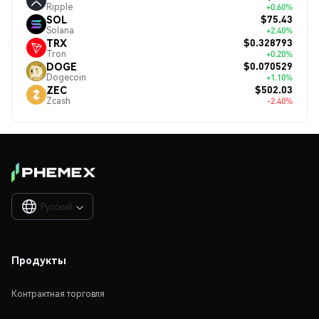
Ripple
+0.60%
$75.43
SOL
Solana
+2.40%
$0.328793
TRX
Tron
+0.20%
$0.070529
DOGE
Dogecoin
+1.10%
$502.03
ZEC
Zcash
-2.40%
Русский

Продукты
Контрактная торговля