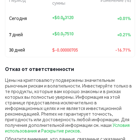
Период
Изменение (%)
суммы
+
$0.0
3120
Сегодня
+0.01%
8
+
$0.0
7510
7 дней
+0.21%
7
30 дней
$-0.00000705
-16.71%
Отказ от ответственности
Цены на криптовалюту подвержены значительным
рыночным рискам и волатильности. Инвестируйте только в
те продукты, которые вам хорошо знакомы и в рисках
которых вы полностью уверены. Информация на этой
странице предоставлена исключительно в
информационных целях и не является инвестиционной
рекомендацией. Phemex не гарантирует точность,
пригодность или достоверность любой информации. Для
получения дополнительной информации см. наши
Условия
использования
и
Раскрытие рисков
.
Обратите внимание, что данные, связанные с указанной