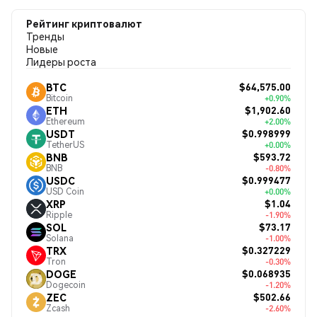
Рейтинг криптовалют
Тренды
Новые
Лидеры роста
$64,575.00
BTC
Bitcoin
+0.90%
$1,902.60
ETH
Ethereum
+2.00%
$0.998999
USDT
TetherUS
+0.00%
$593.72
BNB
BNB
-0.80%
$0.999477
USDC
USD Coin
+0.00%
$1.04
XRP
Ripple
-1.90%
$73.17
SOL
Solana
-1.00%
$0.327229
TRX
Tron
-0.30%
$0.068935
DOGE
Dogecoin
-1.20%
$502.66
ZEC
Zcash
-2.60%