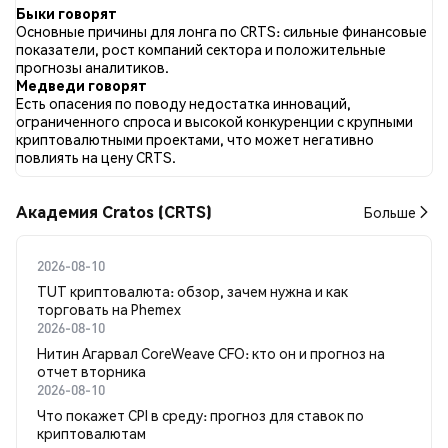
во всех социальных сетях было Нейтральный. Всего было
Быки говорят
опубликовано 0 новостных статей о CRTS. В Twitter 0.00%
Основные причины для лонга по CRTS: сильные финансовые
твитов имели бычий настрой по сравнению с 0.00% твитов с
показатели, рост компаний сектора и положительные
медвежьим настроем по CRTS. 100.00% твитов были
прогнозы аналитиков.
нейтральными по отношению к CRTS. Эти данные основаны
Медведи говорят
на 3 твитах.
Есть опасения по поводу недостатка инноваций,
ограниченного спроса и высокой конкуренции с крупными
криптовалютными проектами, что может негативно
повлиять на цену CRTS.
Академия Cratos (CRTS)
Больше
2026-08-10
TUT криптовалюта: обзор, зачем нужна и как
торговать на Phemex
2026-08-10
Нитин Агарвал CoreWeave CFO: кто он и прогноз на
отчет вторника
2026-08-10
Что покажет CPI в среду: прогноз для ставок по
криптовалютам