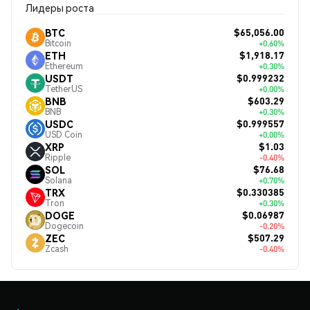
Лидеры роста
$65,056.00
BTC
Bitcoin
+0.60%
$1,918.17
ETH
Ethereum
+0.30%
$0.999232
USDT
TetherUS
+0.00%
$603.29
BNB
BNB
+0.30%
$0.999557
USDC
USD Coin
+0.00%
$1.03
XRP
Ripple
-0.40%
$76.68
SOL
Solana
+0.70%
$0.330385
TRX
Tron
+0.30%
$0.06987
DOGE
Dogecoin
-0.20%
$507.29
ZEC
Zcash
-0.40%