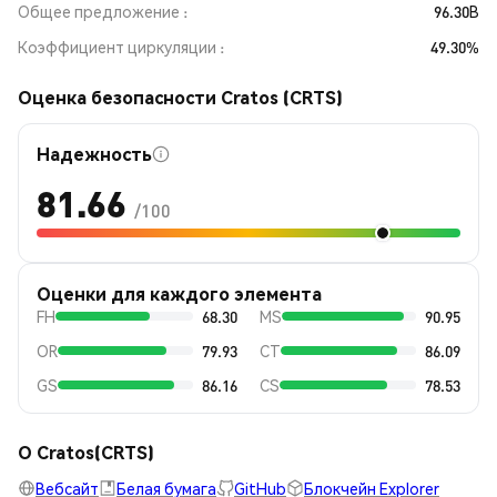
Общее предложение
96.30B
Коэффициент циркуляции
49.30%
Оценка безопасности Cratos (CRTS)
Надежность
81.66
/100
Оценки для каждого элемента
FH
68.30
MS
90.95
OR
79.93
CT
86.09
GS
86.16
CS
78.53
О Cratos(CRTS)
Вебсайт
Белая бумага
GitHub
Блокчейн Explorer