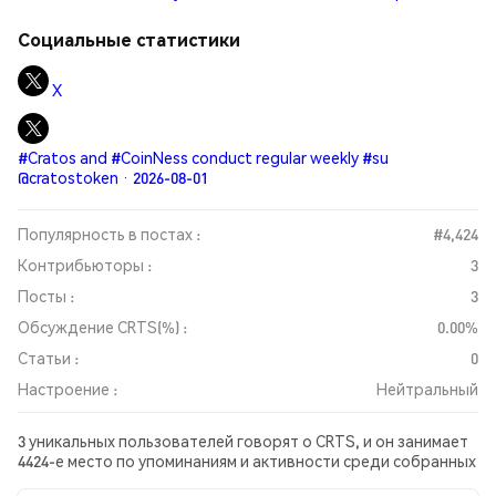
Социальные статистики
X
#Cratos and #CoinNess conduct regular weekly #su
@cratostoken · 2026-08-01
Популярность в постах :
#4,424
Контрибьюторы :
3
Посты :
3
Обсуждение CRTS(%) :
0.00%
Статьи :
0
Настроение :
Нейтральный
3 уникальных пользователей говорят о CRTS, и он занимает
4424-е место по упоминаниям и активности среди собранных
постов. За последние 24 часа настроение в отношении CRTS