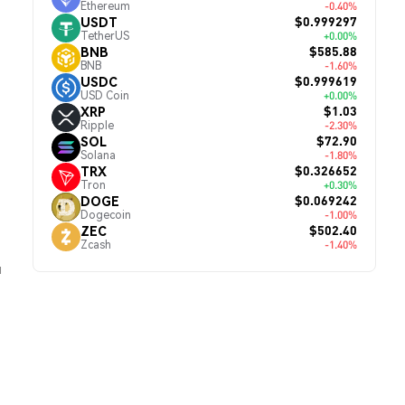
Ethereum
-0.40%
$0.999297
USDT
TetherUS
+0.00%
$585.88
BNB
BNB
-1.60%
$0.999619
USDC
USD Coin
+0.00%
$1.03
XRP
Ripple
-2.30%
$72.90
SOL
Solana
-1.80%
$0.326652
TRX
Tron
+0.30%
$0.069242
DOGE
Dogecoin
-1.00%
$502.40
ZEC
Zcash
-1.40%
й