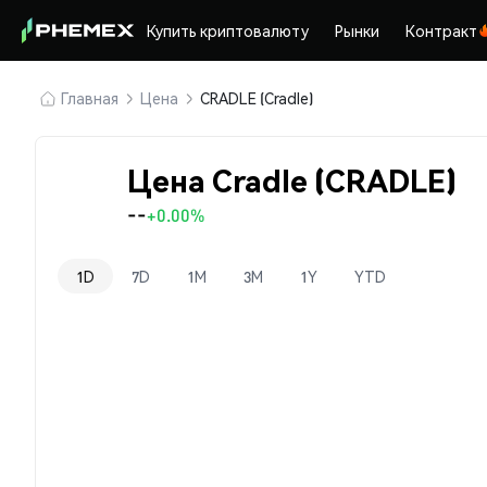
Купить криптовалюту
Рынки
Контракт
Главная
Цена
CRADLE (Cradle)
Цена Cradle (CRADLE)
--
+0.00%
1D
7D
1M
3M
1Y
YTD