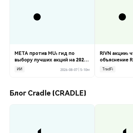
META против MU: гид по
RIVN акции: ч
выбору лучших акций на 2026
объяснение R
год
ИИ
TradFi
2026-08-07
|
5-10м
Блог Cradle (CRADLE)