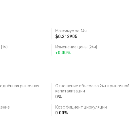
Максимум за 24ч
$0.212905
(1ч)
Изменение цены (24ч)
+0.00%
однённая рыночная
Отношение объема за 24ч к рыночно
капитализации
0%
ение
Коэффициент циркуляции
0.00%