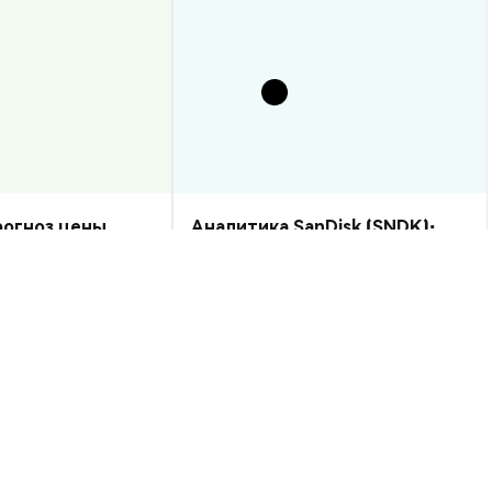
прогноз цены
Аналитика SanDisk (SNDK):
рост или спад?
прогноз цены на 2026–2030,
стоит ли купить?
Аналитика Рынка
2026-08-07
|
10-15м
2026-08-06
|
5-10м
to USD
--