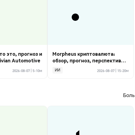
то это, прогноз и
Morpheus криптовалюта:
ivian Automotive
обзор, прогноз, перспективы
2026
ИИ
2026-08-07
|
5-10м
2026-08-07
|
15-20м
Боль