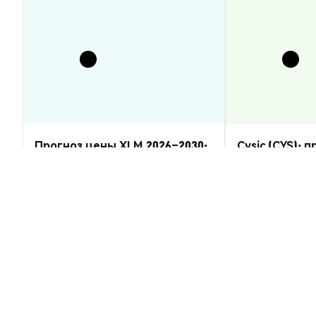
Прогноз цены XLM 2026–2030:
Cysic (CYS): 
восстановится ли Stellar
2026–2030 — 
Lumens?
Аналитика Рынка
Аналитика Рынка
2026-08-07
|
5-10м
Курс конверсии Cradle (CRADLE)
1 CRADLE 