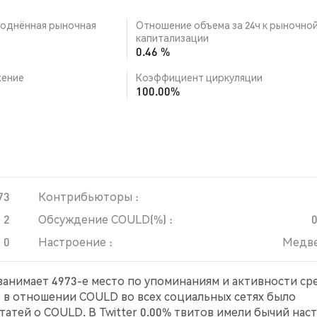
однённая рыночная
Отношение объема за 24ч к рыночно
капитализации
0.46 %
ение
Коэффициент циркуляции
100.00%
73
Контрибьюторы :
2
Обсуждение COULD(%) :
0
Настроение :
Медв
 занимает 4973-е место по упоминаниям и активности ср
е в отношении COULD во всех социальных сетях было
атей о COULD. В Twitter 0.00% твитов имели бычий нас