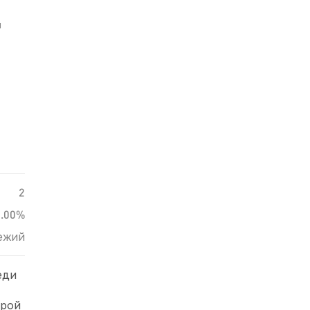
й
2
0.00%
ежий
еди
трой