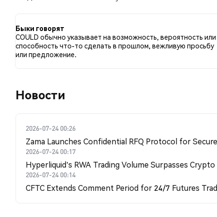
по сравнению с 100.00% твитов с медвежьим настр
отношению к COULD. Эти данные основаны на 1 тви
Быки говорят
COULD обычно указывает на возможность, вероятность или
способность что-то сделать в прошлом, вежливую просьбу
или предложение.
Новости
2026-07-24 00:26
Zama Launches Confidential RFQ Protocol for Secure 
2026-07-24 00:17
Hyperliquid's RWA Trading Volume Surpasses Crypto
2026-07-24 00:14
CFTC Extends Comment Period for 24/7 Futures Trad