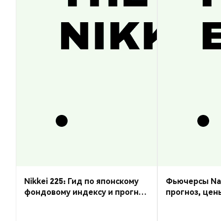
Nikkei 225: Гид по японскому
Фьючерсы Nas
фондовому индексу и прогноз
прогноз, цен
курса
торговать