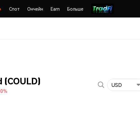
Спот
Ончейн
Earn
Больше
d (COULD)
USD
40%