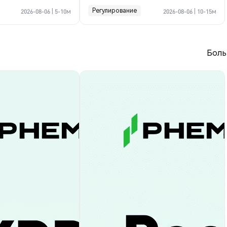
криптосделке по Ормузу
Регулирование
2026-08-06
|
5-10м
2026-08-06
|
10-15м
Боль