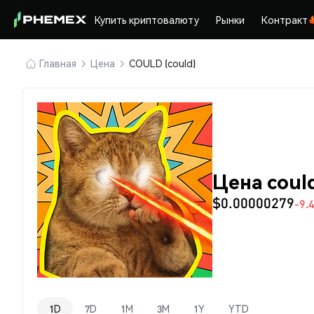
Купить криптовалюту
Рынки
Контракт
Главная
Цена
COULD (could)
Цена coul
$0.00000279
-9.
1D
7D
1M
3M
1Y
YTD