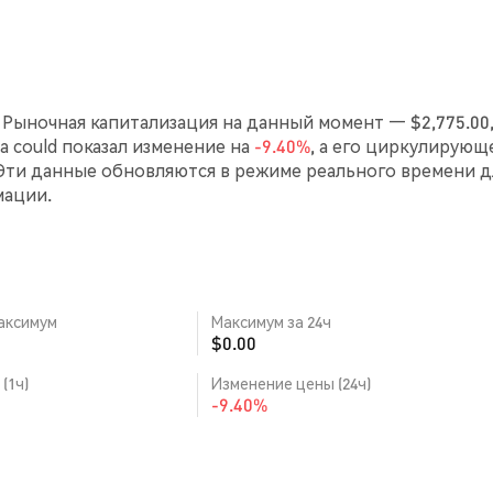
. Рыночная капитализация на данный момент — $2,775.00,
са could показал изменение на
-9.40%
, а его циркулирующ
Эти данные обновляются в режиме реального времени д
мации.
аксимум
Максимум за 24ч
$0.00
(1ч)
Изменение цены (24ч)
-9.40%