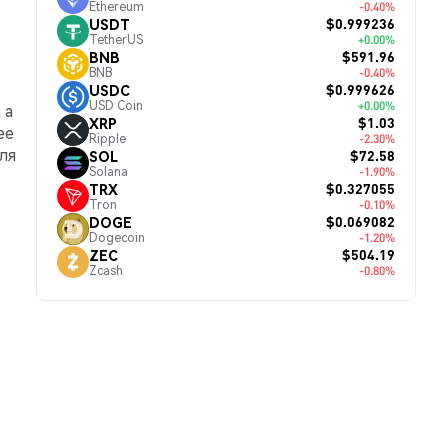
Ethereum
-0.40%
$0.999236
USDT
TetherUS
+0.00%
$591.96
BNB
BNB
-0.40%
$0.999626
USDC
USD Coin
+0.00%
 а
$1.03
XRP
ее
Ripple
-2.30%
ля
$72.58
SOL
Solana
-1.90%
$0.327055
TRX
Tron
-0.10%
$0.069082
DOGE
Dogecoin
-1.20%
$504.19
ZEC
Zcash
-0.80%