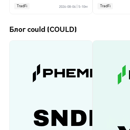
TradFi
TradFi
2026-08-06
|
5-10м
Блог could (COULD)