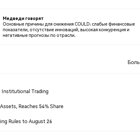
оем по COULD. 0.00% твитов были нейтральными по
тах.
Медведи говорят
Основные причины для снижения COULD: слабые финансовые
показатели, отсутствие инноваций, высокая конкуренция и
негативные прогнозы по отрасли.
Боль
Institutional Trading
 Assets, Reaches 54% Share
ing Rules to August 26