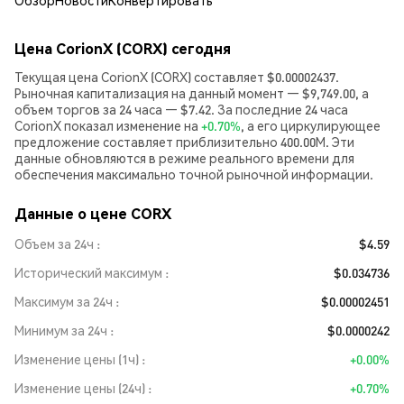
Обзор
Новости
Конвертировать
Цена CorionX (CORX) сегодня
Текущая цена CorionX (CORX) составляет $0.00002437.
Рыночная капитализация на данный момент — $9,749.00, а
объем торгов за 24 часа — $7.42. За последние 24 часа
CorionX показал изменение на
+0.70%
, а его циркулирующее
предложение составляет приблизительно 400.00M. Эти
данные обновляются в режиме реального времени для
обеспечения максимально точной рыночной информации.
Данные о цене CORX
Объем за 24ч
$4.59
Исторический максимум
$0.034736
Максимум за 24ч
$0.00002451
Минимум за 24ч
$0.0000242
Изменение цены (1ч)
+0.00%
Изменение цены (24ч)
+0.70%