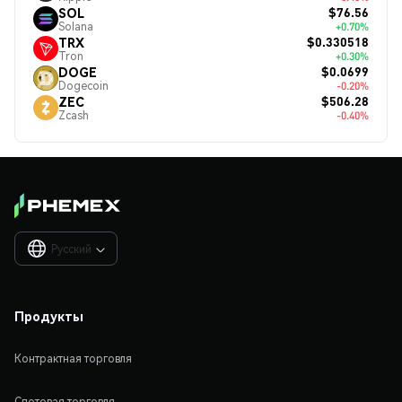
$76.56
SOL
Solana
+0.70%
$0.330518
TRX
Tron
+0.30%
$0.0699
DOGE
Dogecoin
-0.20%
$506.28
ZEC
Zcash
-0.40%
Русский

Продукты
Контрактная торговля
Спотовая торговля