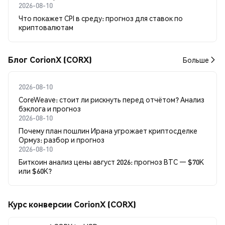
2026-08-10
Что покажет CPI в среду: прогноз для ставок по
криптовалютам
Блог CorionX (CORX)
Больше
2026-08-10
CoreWeave: стоит ли рискнуть перед отчётом? Анализ
бэклога и прогноз
2026-08-10
Почему план пошлин Ирана угрожает криптосделке
Ормуз: разбор и прогноз
2026-08-10
Биткоин анализ цены август 2026: прогноз BTC — $70K
или $60K?
Курс конверсии CorionX (CORX)