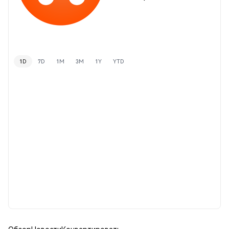
1D
7D
1M
3M
1Y
YTD