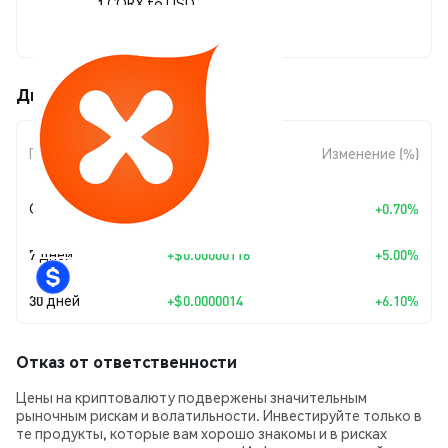
1 CORX to USD
$0.00002437
Движения цены CorionX (CORX)
Изменение
Период
Изменение (%)
суммы
Сегодня
+
$0.00000017
+0.70%
7 дней
+
$0.00000116
+5.00%
30 дней
+
$0.0000014
+6.10%
Отказ от ответственности
Цены на криптовалюту подвержены значительным
рыночным рискам и волатильности. Инвестируйте только в
те продукты, которые вам хорошо знакомы и в рисках