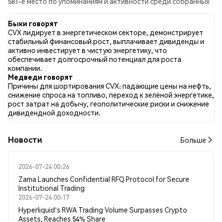
581-е место по упоминаниям и активности среди собранных
постов. За последние 24 часа настроение в отношении CVX
во всех социальных сетях было Бычий. Всего было
Быки говорят
опубликовано 0 новостных статей о CVX. В Twitter 31.77%
CVX лидирует в энергетическом секторе, демонстрирует
твитов имели бычий настрой по сравнению с 10.70% твитов с
стабильный финансовый рост, выплачивает дивиденды и
медвежьим настроем по CVX. 57.53% твитов были
активно инвестирует в чистую энергетику, что
нейтральными по отношению к CVX. Эти данные основаны
обеспечивает долгосрочный потенциал для роста
на 299 твитах.
компании.
Медведи говорят
Причины для шортирования CVX: падающие цены на нефть,
снижение спроса на топливо, переход к зелёной энергетике,
рост затрат на добычу, геополитические риски и снижение
дивидендной доходности.
Новости
Больше
2026-07-24 00:26
Zama Launches Confidential RFQ Protocol for Secure
Institutional Trading
2026-07-24 00:17
Hyperliquid's RWA Trading Volume Surpasses Crypto
Assets, Reaches 54% Share