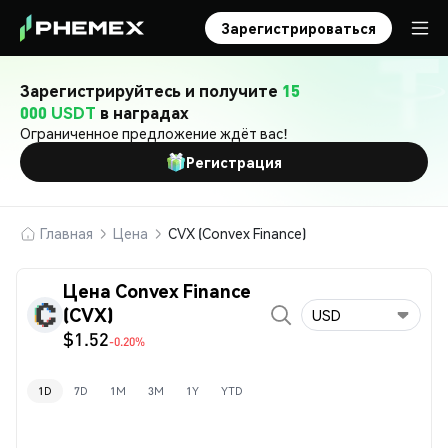
Зарегистрироваться
Зарегистрируйтесь и получите
15
000 USDT
в наградах
Ограниченное предложение ждёт вас!
Регистрация
Главная
Цена
CVX (Convex Finance)
Цена Convex Finance
(CVX)
USD
$1.52
-0.20%
1D
7D
1M
3M
1Y
YTD