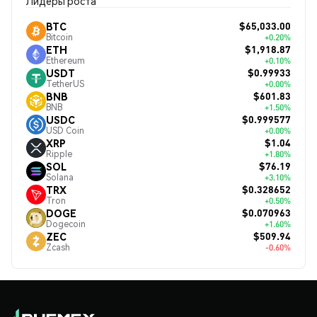
Лидеры роста
$65,033.00
BTC
Bitcoin
+0.20%
$1,918.87
ETH
Ethereum
+0.10%
$0.99933
USDT
TetherUS
+0.00%
$601.83
BNB
BNB
+1.50%
$0.999577
USDC
USD Coin
+0.00%
$1.04
XRP
Ripple
+1.80%
$76.19
SOL
Solana
+3.10%
$0.328652
TRX
Tron
+0.50%
$0.070963
DOGE
Dogecoin
+1.60%
$509.94
ZEC
Zcash
-0.60%