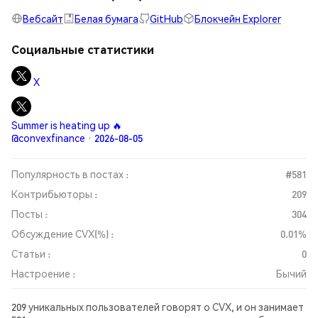
Вебсайт
Белая бумага
GitHub
Блокчейн Explorer
Социальные статистики
X
Summer is heating up 🔥
@convexfinance · 2026-08-05
Популярность в постах :
#581
Контрибьюторы :
209
Посты :
304
Обсуждение CVX(%) :
0.01%
Статьи :
0
Настроение :
Бычий
209 уникальных пользователей говорят о CVX, и он занимает