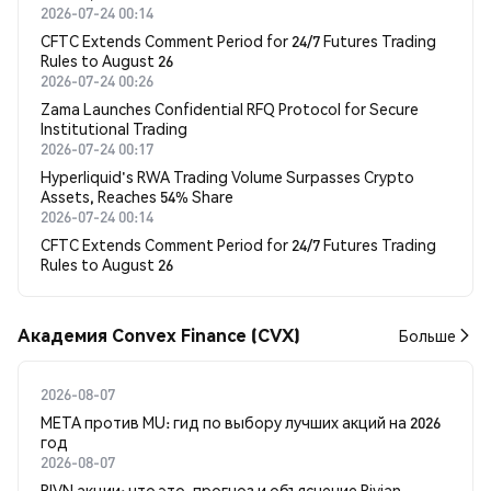
2026-07-24 00:14
CFTC Extends Comment Period for 24/7 Futures Trading
Rules to August 26
2026-07-24 00:26
Zama Launches Confidential RFQ Protocol for Secure
Institutional Trading
2026-07-24 00:17
Hyperliquid's RWA Trading Volume Surpasses Crypto
Assets, Reaches 54% Share
2026-07-24 00:14
CFTC Extends Comment Period for 24/7 Futures Trading
Rules to August 26
Академия Convex Finance (CVX)
Больше
2026-08-07
META против MU: гид по выбору лучших акций на 2026
год
2026-08-07
RIVN акции: что это, прогноз и объяснение Rivian