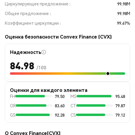
Циркулирующее предложение
99.98M
Общее предложение
99.98M
Коэффициент циркуляции
99.67%
Оценка безопасности Convex Finance (CVX)
Надежность
84.98
/100
Оценки для каждого элемента
FH
79.50
MS
95.48
OR
83.60
CT
79.87
GS
92.28
CS
79.12
О Convex Finance(CVX)