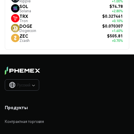
Ripple
+1.00%
$74.78
SOL
Solana
+2.80%
$0.327461
TRX
Tron
+0.10%
$0.070307
DOGE
Dogecoin
+1.60%
$505.81
ZEC
Zcash
+0.70%
Русский

Продукты
Контрактная торговля