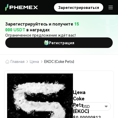
Зарегистрироваться
Зарегистрируйтесь и получите
15
000 USDT
в наградах
Ограниченное предложение ждёт вас!
Регистрация
Главная
Цена
EKOC (Coke Pets)
Цена
Coke
Pets
USD
(EKOC)
$0.00000812