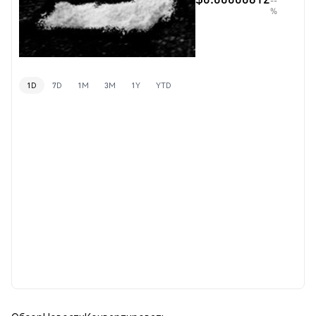
--
%
1D
7D
1M
3M
1Y
YTD