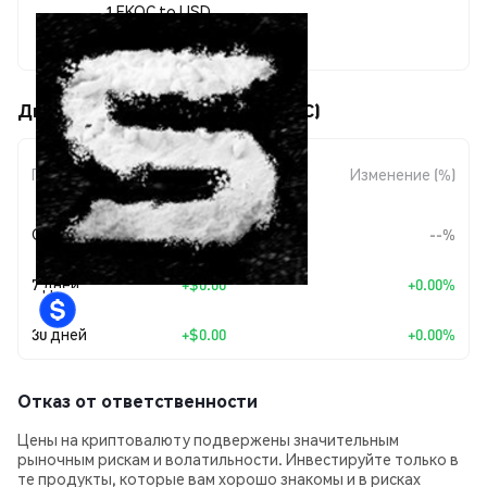
1 EKOC to USD
$0.00000812
Движения цены Coke Pets (EKOC)
Изменение
Период
Изменение (%)
суммы
Сегодня
--
--%
7 дней
+
$0.00
+0.00%
30 дней
+
$0.00
+0.00%
Отказ от ответственности
Цены на криптовалюту подвержены значительным
рыночным рискам и волатильности. Инвестируйте только в
те продукты, которые вам хорошо знакомы и в рисках