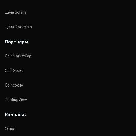
Цена Solana
Цена Dogecoin
Партнеры
CoinMarketCap
CoinGecko
Coincodex
TradingView
Компания
О нас