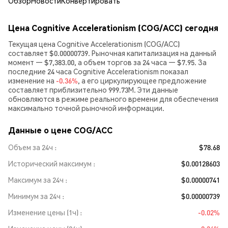
Обзор
Новости
Конвертировать
Цена Cognitive Accelerationism (COG/ACC) сегодня
Текущая цена Cognitive Accelerationism (COG/ACC)
составляет $0.00000739. Рыночная капитализация на данный
момент — $7,383.00, а объем торгов за 24 часа — $7.95. За
последние 24 часа Cognitive Accelerationism показал
изменение на
-0.36%
, а его циркулирующее предложение
составляет приблизительно 999.73M. Эти данные
обновляются в режиме реального времени для обеспечения
максимально точной рыночной информации.
Данные о цене COG/ACC
Объем за 24ч
$78.68
Исторический максимум
$0.00128603
Максимум за 24ч
$0.00000741
Минимум за 24ч
$0.00000739
Изменение цены (1ч)
-0.02%