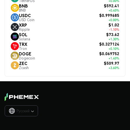
TetherUS
+0.00%
$592.41
BNB
BNB
+0.40%
$0.999685
USDC
USD Coin
+0.00%
$1.02
XRP
Ripple
-1.10%
$73.62
SOL
Solana
+1.30%
$0.327124
TRX
Tron
+0.10%
$0.069752
DOGE
Dogecoin
+1.40%
$509.97
ZEC
Zcash
+3.60%
Русский
