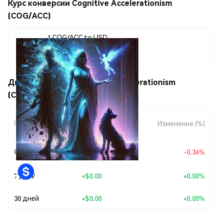
Курс конверсии Cognitive Accelerationism
(COG/ACC)
1 COG/ACC to USD
$0.00000739
Движения цены Cognitive Accelerationism
(COG/ACC)
Изменение
Период
Изменение (%)
суммы
+
$0.0
2688
Сегодня
-0.36%
7
7 дней
+
$0.00
+0.00%
30 дней
+
$0.00
+0.00%