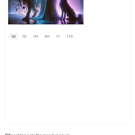
1D
7D
1M
3M
1Y
YTD