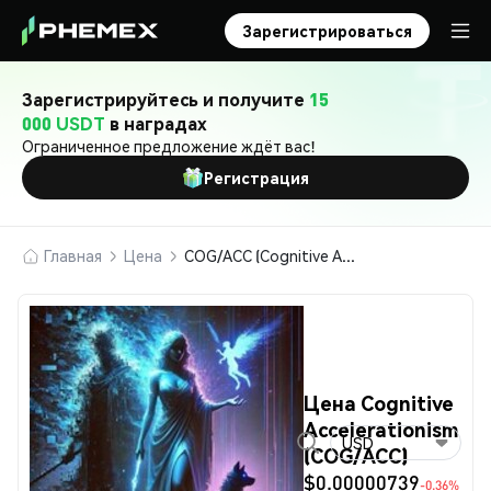
Зарегистрироваться
Зарегистрируйтесь и получите
15
000 USDT
в наградах
Ограниченное предложение ждёт вас!
Регистрация
Главная
Цена
COG/ACC (Cognitive Accelerationism)
Цена Cognitive
Accelerationism
USD
(COG/ACC)
$0.00000739
-0.36%