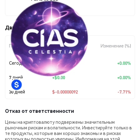
$0.00001099
Движения цены CIAS (CIAS)
Изменение
Период
Изменение (%)
суммы
Сегодня
+
$0.00
+0.00%
7 дней
+
$0.00
+0.00%
30 дней
$-0.00000092
-7.71%
Отказ от ответственности
Цены на криптовалюту подвержены значительным
рыночным рискам и волатильности. Инвестируйте только в
те продукты, которые вам хорошо знакомы и в рисках
которых вы полностью уверены. Информация на этой