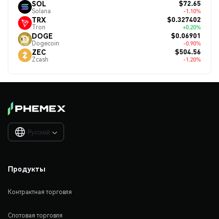
$72.65
SOL
Solana
-1.10%
$0.327402
TRX
Tron
+0.20%
$0.06901
DOGE
Dogecoin
-0.90%
$504.56
ZEC
Zcash
-1.20%
Русский

Продукты
Контрактная торговля
Спотовая торговля