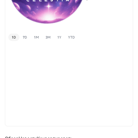
1D
7D
1M
3M
1Y
YTD