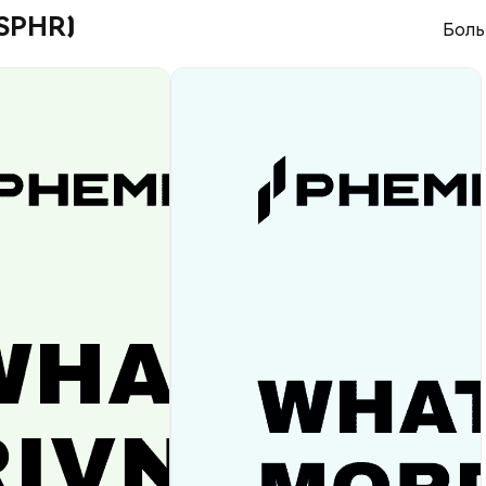
(SPHR)
Боль