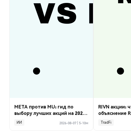
META против MU: гид по
RIVN акции: ч
выбору лучших акций на 2026
объяснение R
год
ИИ
TradFi
2026-08-07
|
5-10м