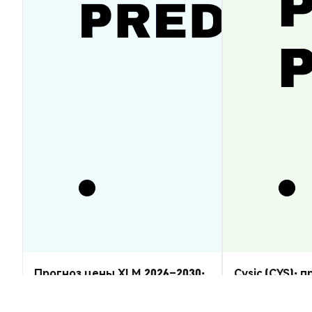
Прогноз цены XLM 2026–2030:
Cysic (CYS): 
восстановится ли Stellar
2026–2030 — 
Lumens?
Аналитика Рынка
Аналитика Рынка
2026-08-07
|
5-10м