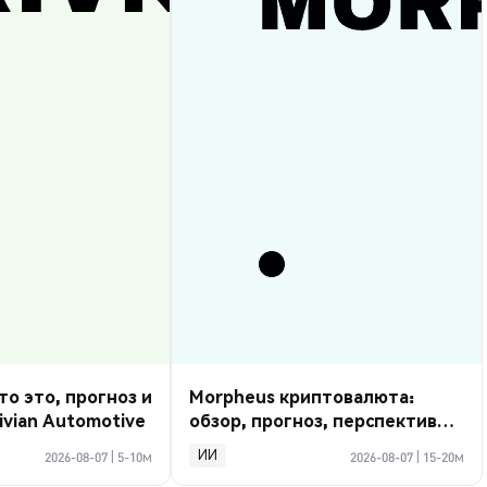
то это, прогноз и
Morpheus криптовалюта:
ivian Automotive
обзор, прогноз, перспективы
2026
ИИ
2026-08-07
|
5-10м
2026-08-07
|
15-20м