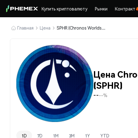
Купить криптовалюту
Рынки
Контракт
Главная
Цена
SPHR (Chronos Worlds Sphere)
Цена Chro
(SPHR)
--
--%
1D
7D
1M
3M
1Y
YTD