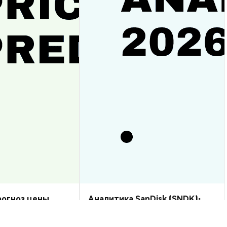
прогноз цены
Аналитика SanDisk (SNDK):
рост или спад?
прогноз цены на 2026–2030,
стоит ли купить?
Аналитика Рынка
2026-08-07
|
10-15м
2026-08-06
|
5-10м