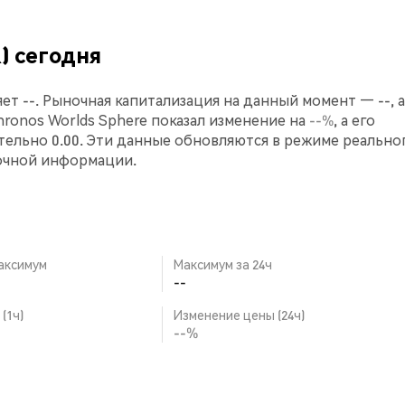
) сегодня
ет --. Рыночная капитализация на данный момент — --, а
Chronos Worlds Sphere показал изменение на
--%
, а его
ельно 0.00. Эти данные обновляются в режиме реально
очной информации.
аксимум
Максимум за 24ч
--
(1ч)
Изменение цены (24ч)
--%