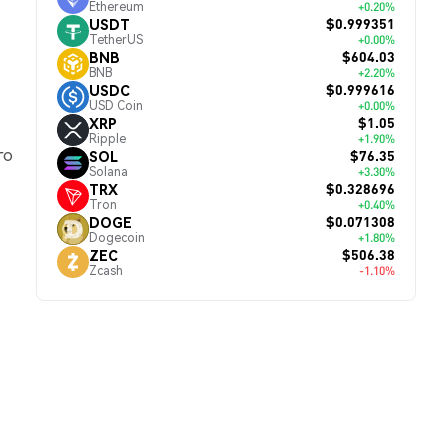
Ethereum
+0.20%
$0.999351
USDT
TetherUS
+0.00%
$604.03
BNB
BNB
+2.20%
$0.999616
USDC
USD Coin
+0.00%
$1.05
XRP
Ripple
+1.90%
го
$76.35
SOL
Solana
+3.30%
$0.328696
TRX
Tron
+0.40%
$0.071308
DOGE
Dogecoin
+1.80%
$506.38
ZEC
Zcash
-1.10%