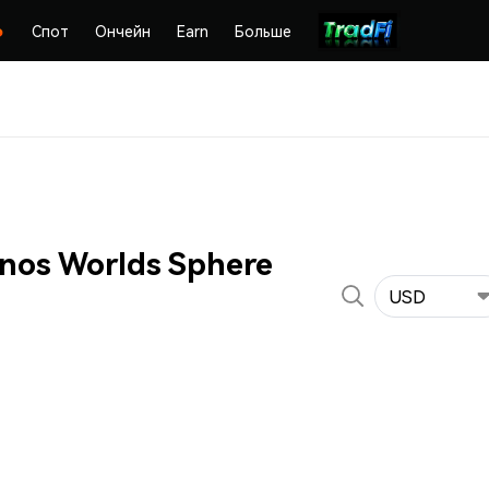
Спот
Ончейн
Earn
Больше
nos Worlds Sphere
USD